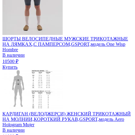
ШОРТЫ ВЕЛОСИПЕДНЫЕ МУЖСКИЕ ТРИКОТАЖНЫЕ
НА ЛЯМКАХ,С ПАМПЕРСОМ,GSPORT,модель One Wisp
Hombre
В наличии
10500
₽
Купить
КАРДИГАН (ВЕЛОДЖЕРСИ) ЖЕНСКИЙ ТРИКОТАЖНЫЙ
НА МОЛНИИ,КОРОТКИЙ РУКАВ,GSPORT,модель Aero
Hologram Mujer
В наличии