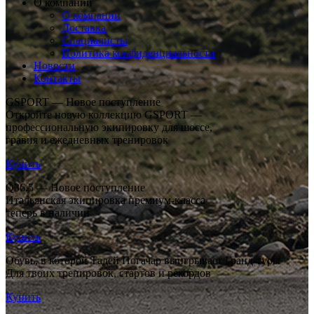
О компании
О компании
Доставка
Специалисты
Политика конфиденциальности
Новости
Контакты
GSPORT — Новое поступление
Откройте новую коллекцию GSPORT —
профессиональную экипировку для шоссе,
гравия и ежедневных тренировок
Купить
Q36.5 — Новое поступление
Итальянская экипировка премиум-класса
теперь в наличии
Купить
Обувь, в которой Тадей Погачар выигрывает Гранд-туры
Для твоих тренировок, стартов и рекордов
Купить