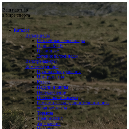
Ваш партнёр
в мире спорта
Каталог
Велосипеды
Шоссейные велосипеды
Горные МTB
Гравийные
Детские велосипеды
Велотренажёры
Комплектующие
Группы оборудования
Инструменты
Колеса
Педали и шипы
Переключение
Покрышки и камеры
Ремкомплекты, удлинители ниппеля,
ободные ленты
Тормоза
Трансмиссия
Управление
Посадка