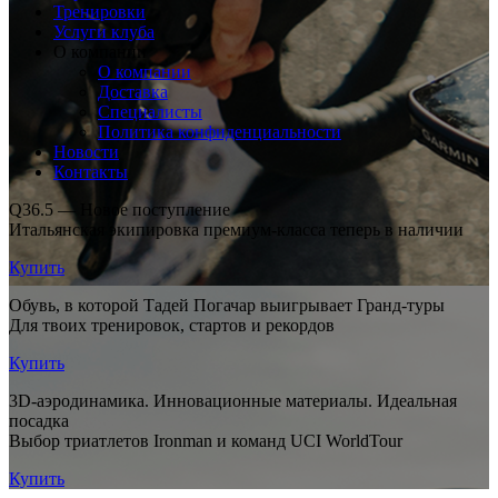
Тренировки
Услуги клуба
О компании
О компании
Доставка
Специалисты
Политика конфиденциальности
Новости
Контакты
Q36.5 — Новое поступление
Итальянская экипировка премиум-класса теперь в наличии
Купить
Обувь, в которой Тадей Погачар выигрывает Гранд-туры
Для твоих тренировок, стартов и рекордов
Купить
3D-аэродинамика. Инновационные материалы. Идеальная
посадка
Выбор триатлетов Ironman и команд UCI WorldTour
Купить