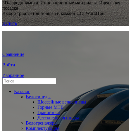
3D-аэродинамика. Инновационные материалы. Идеальная
посадка
Выбор триатлетов Ironman и команд UCI WorldTour
Купить
Сравнение
Войти
Избранное
Каталог
Велосипеды
Шоссейные велосипеды
Горные МTB
Гравийные
Детские велосипеды
Велотренажёры
Комплектующие