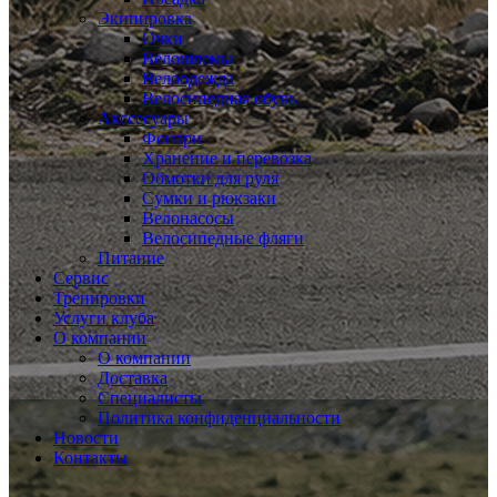
Экипировка
Очки
Велошлемы
Велоодежда
Велосипедная обувь
Акссесуары
Фонари
Хранение и перевозка
Обмотки для руля
Сумки и рюкзаки
Велонасосы
Велосипедные фляги
Питание
Сервис
Тренировки
Услуги клуба
О компании
О компании
Доставка
Специалисты
Политика конфиденциальности
Новости
Контакты