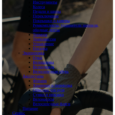
Инструменты
Колеса
Педали и шипы
Переключение
Покрышки и камеры
Ремкомплекты, удлинители ниппеля,
ободные ленты
Тормоза
Трансмиссия
Управление
Посадка
Экипировка
Очки
Велошлемы
Велоодежда
Велосипедная обувь
Акссесуары
Фонари
Хранение и перевозка
Обмотки для руля
Сумки и рюкзаки
Велонасосы
Велосипедные фляги
Питание
Сервис