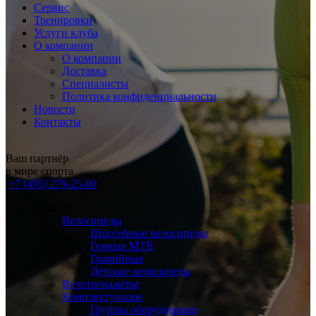
Сервис
Тренировки
Услуги клуба
О компании
О компании
Доставка
Специалисты
Политика конфиденциальности
Новости
Контакты
Ваш партнёр
в мире спорта
+7 (495) 279-25-00
Каталог
Велосипеды
Шоссейные велосипеды
Горные МTB
Гравийные
Детские велосипеды
Велотренажёры
Комплектующие
Группы оборудования