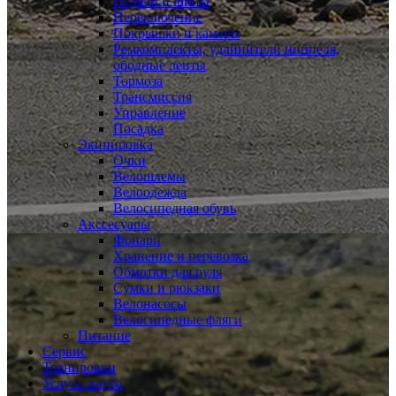
Педали и шипы
Переключение
Покрышки и камеры
Ремкомплекты, удлинители ниппеля,
ободные ленты
Тормоза
Трансмиссия
Управление
Посадка
Экипировка
Очки
Велошлемы
Велоодежда
Велосипедная обувь
Акссесуары
Фонари
Хранение и перевозка
Обмотки для руля
Сумки и рюкзаки
Велонасосы
Велосипедные фляги
Питание
Сервис
Тренировки
Услуги клуба