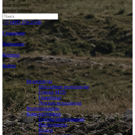
Ваш партнёр
в мире спорта
+7 (495) 279-25-00
Сравнение
Избранное
Корзина
Войти
Каталог
Велосипеды
Шоссейные велосипеды
Горные МTB
Гравийные
Детские велосипеды
Велотренажёры
Комплектующие
Группы оборудования
Инструменты
Колеса