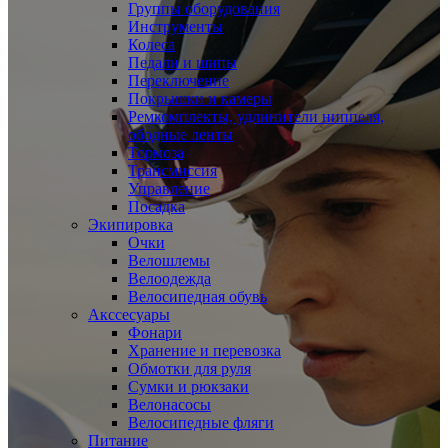
Группы оборудования
Инструменты
Колеса
Педали и шипы
Переключение
Покрышки и камеры
Ремкомплекты, удлинители ниппеля,
ободные ленты
Тормоза
Трансмиссия
Управление
Посадка
Экипировка
Очки
Велошлемы
Велоодежда
Велосипедная обувь
Акссесуары
Фонари
Хранение и перевозка
Обмотки для руля
Сумки и рюкзаки
Велонасосы
Велосипедные фляги
Питание