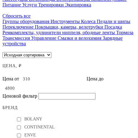
Питание
Услуги
Тренировки
Экипировка
Сбросить все
Группы оборудования
Инструменты
Колеса
Педали и шипы
Переключение
Покрышки, камеры, велотрубки
Посадка
Ремкомплекты, удлинители ниппеля, ободные ленты
Тормоза
Трансмиссия
Управление
Смазки и велохимия
Зарядные
устройства
ЦЕНА, ₽
Цена от
Цена до
Ценовой фильтр
БРЕНД
BOLANY
CONTINENTAL
ENVE