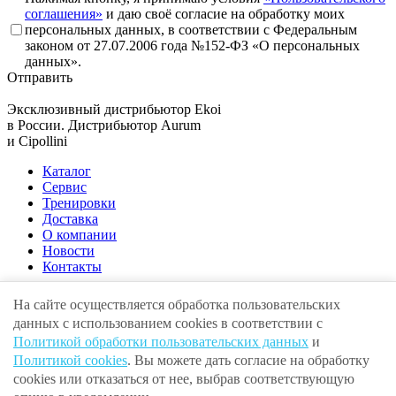
соглашения»
и даю своё согласие на обработку моих
персональных данных, в соответствии с Федеральным
законом от 27.07.2006 года №152-ФЗ «О персональных
данных».
Отправить
Эксклюзивный дистрибьютор
Ekoi
в России. Дистрибьютор
Aurum
и
Cipollini
Каталог
Сервис
Тренировки
Доставка
О компании
Новости
Контакты
На сайте осуществляется обработка пользовательских
данных с использованием cookies в соответствии с
Адрес:
г. Москва , ул. Крылатская, 10
Политикой обработки пользовательских данных
и
E-mail:
info@volgaunion.com
Телефон:
+7 (495) 279-25-00
Политикой cookies
. Вы можете дать согласие на обработку
© 2010 · 2026 ООО «Волга Юнион» ИНН 7707444042
cookies или отказаться от нее, выбрав соответствующую
Пользовательское соглашение
Политика обработки