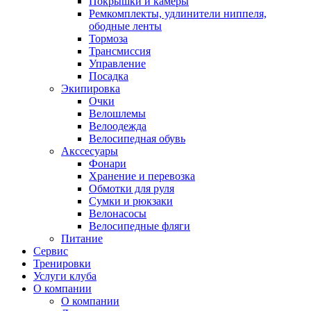
Покрышки и камеры
Ремкомплекты, удлинители ниппеля,
ободные ленты
Тормоза
Трансмиссия
Управление
Посадка
Экипировка
Очки
Велошлемы
Велоодежда
Велосипедная обувь
Акссесуары
Фонари
Хранение и перевозка
Обмотки для руля
Сумки и рюкзаки
Велонасосы
Велосипедные фляги
Питание
Сервис
Тренировки
Услуги клуба
О компании
О компании