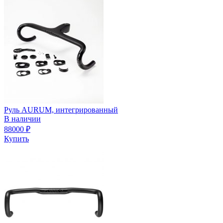
Руль AURUM, интегрированный
В наличии
88000
₽
Купить