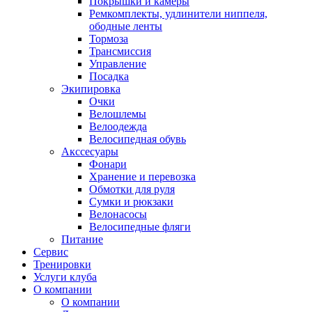
Покрышки и камеры
Ремкомплекты, удлинители ниппеля,
ободные ленты
Тормоза
Трансмиссия
Управление
Посадка
Экипировка
Очки
Велошлемы
Велоодежда
Велосипедная обувь
Акссесуары
Фонари
Хранение и перевозка
Обмотки для руля
Сумки и рюкзаки
Велонасосы
Велосипедные фляги
Питание
Сервис
Тренировки
Услуги клуба
О компании
О компании