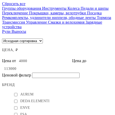
Сбросить все
Группы оборудования
Инструменты
Колеса
Педали и шипы
Переключение
Покрышки, камеры, велотрубки
Посадка
Ремкомплекты, удлинители ниппеля, ободные ленты
Тормоза
Трансмиссия
Управление
Смазки и велохимия
Зарядные
устройства
Рули
Выносы
ЦЕНА, ₽
Цена от
Цена до
Ценовой фильтр
БРЕНД
AURUM
DEDA ELEMENTI
ENVE
FSA