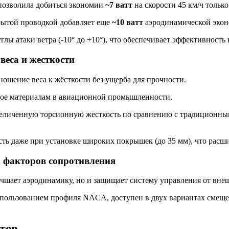
 позволила добиться экономии
~7 ватт
на скорости 45 км/ч только
ытой проводкой добавляет еще
~10 ватт
аэродинамической экон
лы атаки ветра (-10° до +10°), что обеспечивает эффективность
веса и жесткости
шение веса к жёсткости без ущерба для прочности.
ное материалам в авиационной промышленности.
величенную торсионную жесткость по сравнению с традиционн
ть даже при установке широких покрышек (до 35 мм), что расши
 факторов сопротивления
учшает аэродинамику, но и защищает систему управления от вне
пользованием профиля NACA, доступен в двух вариантах смещен
нтов