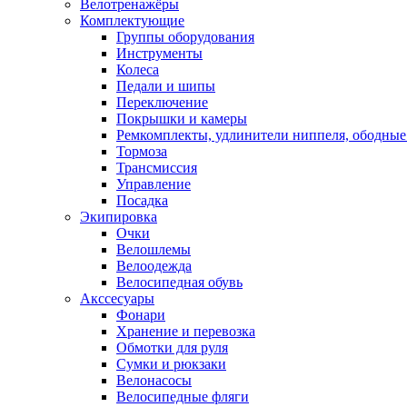
Велотренажёры
Комплектующие
Группы оборудования
Инструменты
Колеса
Педали и шипы
Переключение
Покрышки и камеры
Ремкомплекты, удлинители ниппеля, ободные
Тормоза
Трансмиссия
Управление
Посадка
Экипировка
Очки
Велошлемы
Велоодежда
Велосипедная обувь
Акссесуары
Фонари
Хранение и перевозка
Обмотки для руля
Сумки и рюкзаки
Велонасосы
Велосипедные фляги