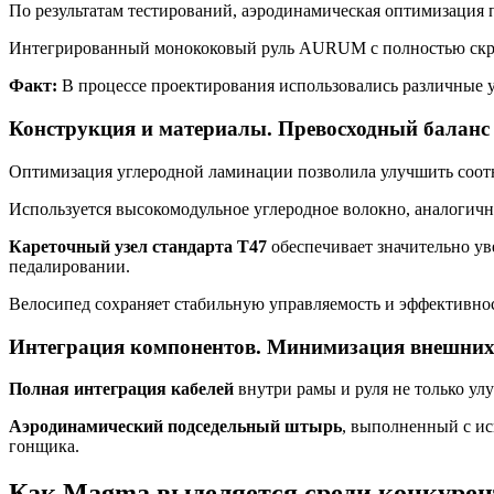
По результатам тестирований, аэродинамическая оптимизация
Интегрированный монококовый руль AURUM с полностью скр
Факт:
В процессе проектирования использовались различные уг
Конструкция и материалы. Превосходный баланс 
Оптимизация углеродной ламинации позволила улучшить соотно
Используется высокомодульное углеродное волокно, аналогич
Кареточный узел стандарта T47
обеспечивает значительно у
педалировании.
Велосипед сохраняет стабильную управляемость и эффективнос
Интеграция компонентов. Минимизация внешних
Полная интеграция кабелей
внутри рамы и руля не только ул
Аэродинамический подседельный штырь
, выполненный с ис
гонщика.
Как Magma выделяется среди конкуре