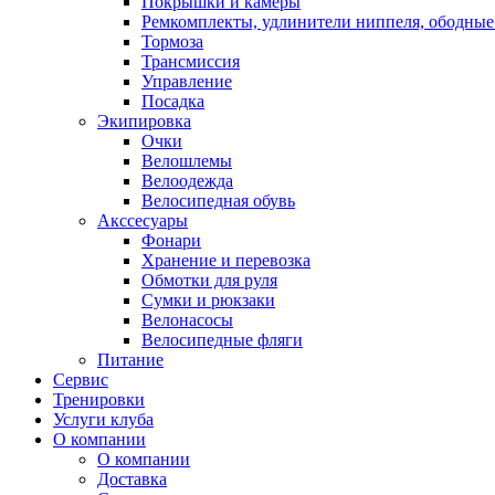
Покрышки и камеры
Ремкомплекты, удлинители ниппеля, ободные
Тормоза
Трансмиссия
Управление
Посадка
Экипировка
Очки
Велошлемы
Велоодежда
Велосипедная обувь
Акссесуары
Фонари
Хранение и перевозка
Обмотки для руля
Сумки и рюкзаки
Велонасосы
Велосипедные фляги
Питание
Сервис
Тренировки
Услуги клуба
О компании
О компании
Доставка