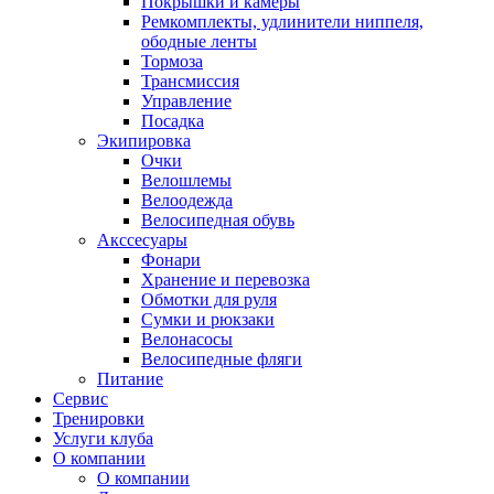
Покрышки и камеры
Ремкомплекты, удлинители ниппеля,
ободные ленты
Тормоза
Трансмиссия
Управление
Посадка
Экипировка
Очки
Велошлемы
Велоодежда
Велосипедная обувь
Акссесуары
Фонари
Хранение и перевозка
Обмотки для руля
Сумки и рюкзаки
Велонасосы
Велосипедные фляги
Питание
Сервис
Тренировки
Услуги клуба
О компании
О компании