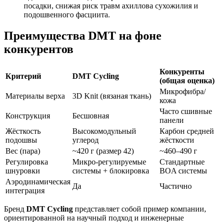
посадки, снижая риск травм ахиллова сухожилия и
подошвенного фасциита.
Преимущества DMT на фоне
конкурентов
Конкуренты
Критерий
DMT Cycling
(общая оценка)
Микрофибра/
Материалы верха
3D Knit (вязаная ткань)
кожа
Часто сшивные
Конструкция
Бесшовная
панели
Жёсткость
Высокомодульный
Карбон средней
подошвы
углерод
жёсткости
Вес (пара)
~420 г (размер 42)
~460–490 г
Регулировка
Микро-регулируемые
Стандартные
шнуровки
системы + блокировка
BOA системы
Аэродинамическая
Да
Частично
интеграция
Бренд
DMT Cycling
представляет собой пример компании,
ориентированной на научный подход и инженерные