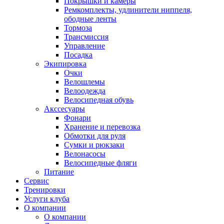
Покрышки и камеры
Ремкомплекты, удлинители ниппеля,
ободные ленты
Тормоза
Трансмиссия
Управление
Посадка
Экипировка
Очки
Велошлемы
Велоодежда
Велосипедная обувь
Акссесуары
Фонари
Хранение и перевозка
Обмотки для руля
Сумки и рюкзаки
Велонасосы
Велосипедные фляги
Питание
Сервис
Тренировки
Услуги клуба
О компании
О компании