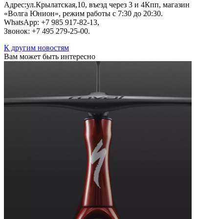
Адрес:ул.Крылатская,10, въезд через 3 и 4Кпп, магазин
«Волга Юнион», режим работы с 7:30 до 20:30.
WhatsApp: ‪+7 985 917‑82‑13‬,
Звонок: +7 495 279-25-00.
К другим новостям
Вам может быть интересно