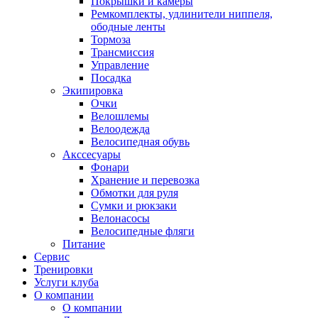
Покрышки и камеры
Ремкомплекты, удлинители ниппеля,
ободные ленты
Тормоза
Трансмиссия
Управление
Посадка
Экипировка
Очки
Велошлемы
Велоодежда
Велосипедная обувь
Акссесуары
Фонари
Хранение и перевозка
Обмотки для руля
Сумки и рюкзаки
Велонасосы
Велосипедные фляги
Питание
Сервис
Тренировки
Услуги клуба
О компании
О компании