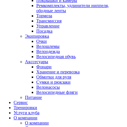
Покрышки и камеры
Ремкомплекты, удлинители ниппеля,
ободные ленты
Тормоза
Трансмиссия
Управление
Посадка
Экипировка
Очки
Велошлемы
Велоодежда
Велосипедная обувь
Акссесуары
Фонари
Хранение и перевозка
Обмотки для руля
Сумки и рюкзаки
Велонасосы
Велосипедные фляги
Питание
Сервис
Тренировки
Услуги клуба
О компании
О компании