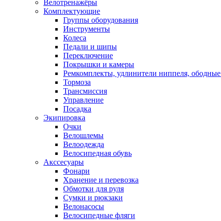
Велотренажёры
Комплектующие
Группы оборудования
Инструменты
Колеса
Педали и шипы
Переключение
Покрышки и камеры
Ремкомплекты, удлинители ниппеля, ободные
Тормоза
Трансмиссия
Управление
Посадка
Экипировка
Очки
Велошлемы
Велоодежда
Велосипедная обувь
Акссесуары
Фонари
Хранение и перевозка
Обмотки для руля
Сумки и рюкзаки
Велонасосы
Велосипедные фляги