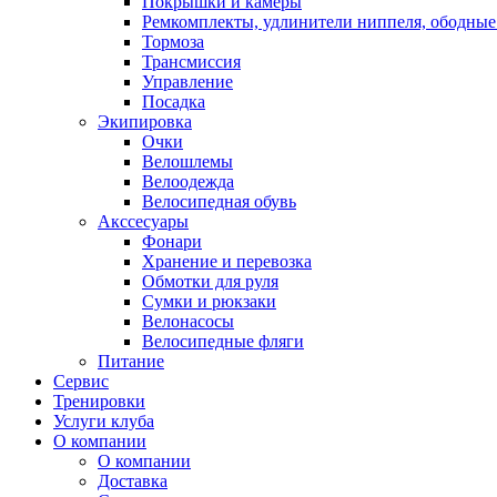
Покрышки и камеры
Ремкомплекты, удлинители ниппеля, ободные
Тормоза
Трансмиссия
Управление
Посадка
Экипировка
Очки
Велошлемы
Велоодежда
Велосипедная обувь
Акссесуары
Фонари
Хранение и перевозка
Обмотки для руля
Сумки и рюкзаки
Велонасосы
Велосипедные фляги
Питание
Сервис
Тренировки
Услуги клуба
О компании
О компании
Доставка