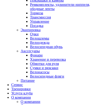
Покрышки и камеры
Ремкомплекты, удлинители ниппеля,
ободные ленты
Тормоза
Трансмиссия
Управление
Посадка
Экипировка
Очки
Велошлемы
Велоодежда
Велосипедная обувь
Акссесуары
Фонари
Хранение и перевозка
Обмотки для руля
Сумки и рюкзаки
Велонасосы
Велосипедные фляги
Питание
Сервис
Тренировки
Услуги клуба
О компании
О компании