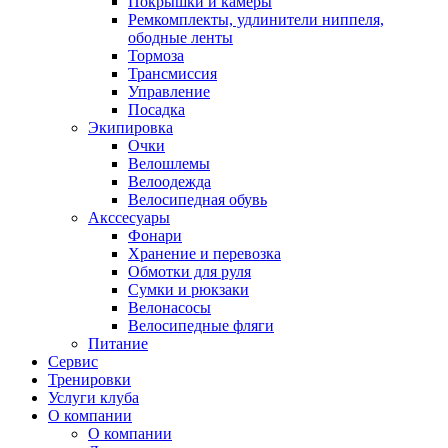
Покрышки и камеры
Ремкомплекты, удлинители ниппеля,
ободные ленты
Тормоза
Трансмиссия
Управление
Посадка
Экипировка
Очки
Велошлемы
Велоодежда
Велосипедная обувь
Акссесуары
Фонари
Хранение и перевозка
Обмотки для руля
Сумки и рюкзаки
Велонасосы
Велосипедные фляги
Питание
Сервис
Тренировки
Услуги клуба
О компании
О компании