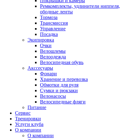
Покрышки и камеры
Ремкомплекты, удлинители ниппеля,
ободные ленты
Тормоза
Трансмиссия
Управление
Посадка
Экипировка
Очки
Велошлемы
Велоодежда
Велосипедная обувь
Акссесуары
Фонари
Хранение и перевозка
Обмотки для руля
Сумки и рюкзаки
Велонасосы
Велосипедные фляги
Питание
Сервис
Тренировки
Услуги клуба
О компании
О компании