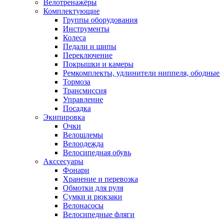
Велотренажёры
Комплектующие
Группы оборудования
Инструменты
Колеса
Педали и шипы
Переключение
Покрышки и камеры
Ремкомплекты, удлинители ниппеля, ободные
Тормоза
Трансмиссия
Управление
Посадка
Экипировка
Очки
Велошлемы
Велоодежда
Велосипедная обувь
Акссесуары
Фонари
Хранение и перевозка
Обмотки для руля
Сумки и рюкзаки
Велонасосы
Велосипедные фляги