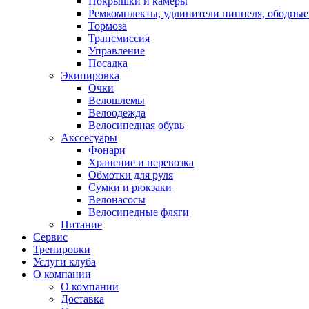
Покрышки и камеры
Ремкомплекты, удлинители ниппеля, ободные
Тормоза
Трансмиссия
Управление
Посадка
Экипировка
Очки
Велошлемы
Велоодежда
Велосипедная обувь
Акссесуары
Фонари
Хранение и перевозка
Обмотки для руля
Сумки и рюкзаки
Велонасосы
Велосипедные фляги
Питание
Сервис
Тренировки
Услуги клуба
О компании
О компании
Доставка