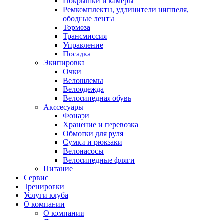
Покрышки и камеры
Ремкомплекты, удлинители ниппеля,
ободные ленты
Тормоза
Трансмиссия
Управление
Посадка
Экипировка
Очки
Велошлемы
Велоодежда
Велосипедная обувь
Акссесуары
Фонари
Хранение и перевозка
Обмотки для руля
Сумки и рюкзаки
Велонасосы
Велосипедные фляги
Питание
Сервис
Тренировки
Услуги клуба
О компании
О компании