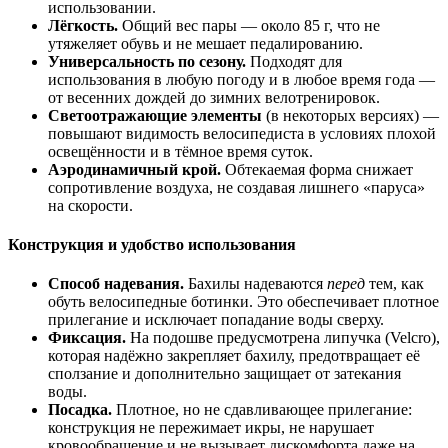
использовании.
Лёгкость.
Общий вес пары — около 85 г, что не
утяжеляет обувь и не мешает педалированию.
Универсальность по сезону.
Подходят для
использования в любую погоду и в любое время года —
от весенних дождей до зимних велотренировок.
Светоотражающие элементы
(в некоторых версиях) —
повышают видимость велосипедиста в условиях плохой
освещённости и в тёмное время суток.
Аэродинамичный крой.
Обтекаемая форма снижает
сопротивление воздуха, не создавая лишнего «паруса»
на скорости.
Конструкция и удобство использования
Способ надевания.
Бахилы надеваются
перед
тем, как
обуть велосипедные ботинки. Это обеспечивает плотное
прилегание и исключает попадание воды сверху.
Фиксация.
На подошве предусмотрена липучка (Velcro),
которая надёжно закрепляет бахилу, предотвращает её
сползание и дополнительно защищает от затекания
воды.
Посадка.
Плотное, но не сдавливающее прилегание:
конструкция не пережимает икры, не нарушает
кровообращение и не вызывает дискомфорта даже на