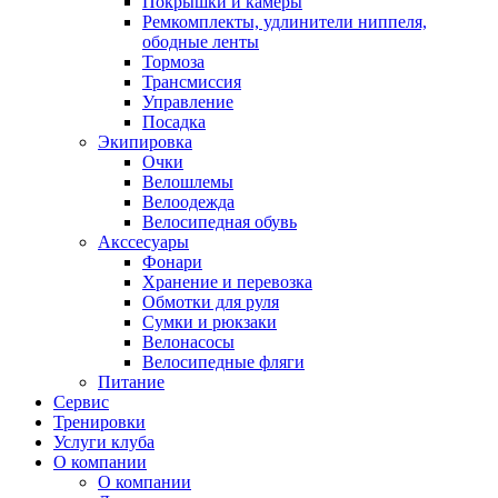
Покрышки и камеры
Ремкомплекты, удлинители ниппеля,
ободные ленты
Тормоза
Трансмиссия
Управление
Посадка
Экипировка
Очки
Велошлемы
Велоодежда
Велосипедная обувь
Акссесуары
Фонари
Хранение и перевозка
Обмотки для руля
Сумки и рюкзаки
Велонасосы
Велосипедные фляги
Питание
Сервис
Тренировки
Услуги клуба
О компании
О компании