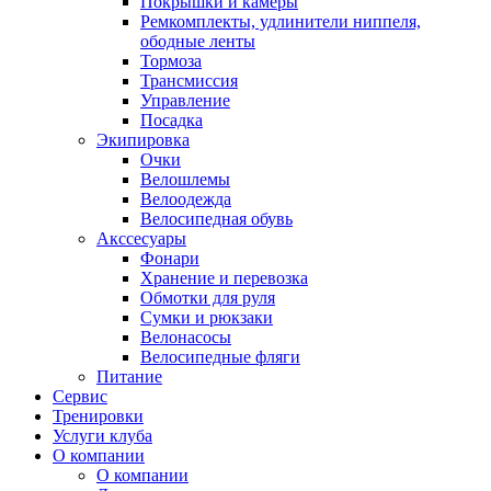
Покрышки и камеры
Ремкомплекты, удлинители ниппеля,
ободные ленты
Тормоза
Трансмиссия
Управление
Посадка
Экипировка
Очки
Велошлемы
Велоодежда
Велосипедная обувь
Акссесуары
Фонари
Хранение и перевозка
Обмотки для руля
Сумки и рюкзаки
Велонасосы
Велосипедные фляги
Питание
Сервис
Тренировки
Услуги клуба
О компании
О компании