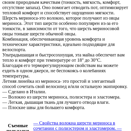
своим природным качествам (тонкость, мягкость, комфорт,
отсутствие запаха). Оно помогает отводить пот, оптимизирует
тепловой комфорт и способствует ощущению мягкости.
Шерсть мериноса-это волокно, которое получают из овцы
мериноса. Этот тип шерсти особенно популярен из-за его
тонкости, в зависимости от того, что шерсть мериносовой
овцы тоньше шерсти обычной овцы.
Комбинация, обеспечивающая уровень комфорта и
технические характеристики, идеально подходящие для
велоспорта.
Ультрадышащая и быстросохнущая, эта майка обеспечит вам
тепло и комфорт при температуре от 18° до 30°C.
Благодаря его терморегулирующим свойствам вы можете
ездить в одном джерси, не беспокоясь о колебаниях
температуры.
Летняя линейка из мериноса- это простой и элегантный
способ сочетать свой велосипед и/или остальную экипировку.
— Сделано в Италии.
— Волокно из шерсти мериноса, полиэстера и эластомера.
— Легкая, дышащая ткань для лучшего отвода влаги.
— Плоские швы для большего комфорта.
— Свойства волокна шерсти мериноса в
Съемные
сочетании с полиэстером и эластомером. —
подкладки