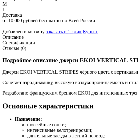
M
L
Доставка
от 10 000 рублей бесплатно по Всей России
Добавлен в корзину
заказать в 1 клик
Купить
Описание
Спецификации
Отзывы (0)
Подробное
описание
джерси
EKOI
VERTICAL
ST
Джерси
EKOI
VERTICAL
STRIPES
чёрного
цвета
с
вертикаль
Сочетает
аэродинамику,
высокую
воздухопроницаемость
и
сти
Разработано
французским
брендом
EKOI
для
интенсивных
тре
Основные
характеристики
Назначение:
шоссейные
гонки;
интенсивные
велотренировки;
длительные
заезды
в
летний
период;