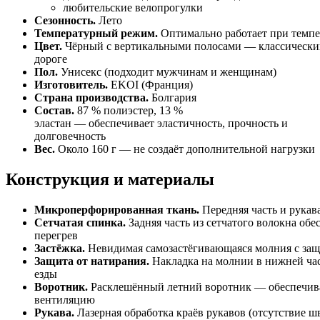
любительские
велопрогулки
Сезонность.
Лето
Температурный
режим.
Оптимально
работает
при
темпе
Цвет.
Чёрный
с
вертикальными
полосами
— классически
дороге
Пол.
Унисекс
(подходит
мужчинам
и
женщинам)
Изготовитель.
EKOI
(Франция)
Страна
производства.
Болгария
Состав.
87
% полиэстер,
13
%
эластан
— обеспечивает
эластичность,
прочность
и
долговечность
Вес.
Около
160
г
— не
создаёт
дополнительной
нагрузки
Конструкция
и
материалы
Микроперфорированная
ткань.
Передняя
часть
и
рукав
Сетчатая
спинка.
Задняя
часть
из
сетчатого
волокна
обес
перегрев
Застёжка.
Невидимая
самозастёгивающаяся
молния
с
защ
Защита
от
натирания.
Накладка
на
молнии
в
нижней
ча
езды
Воротник.
Расклешённый
летний
воротник
— обеспечив
вентиляцию
Рукава.
Лазерная
обработка
краёв
рукавов
(отсутствие
шв