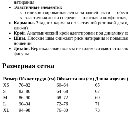
натирания
Эластичные
элементы:
силиконизированная
лента
на
задней
части
— обесп
эластичная
лента
спереди
— плотная
и
комфортная,
Карманы.
3
задних
кармана
с
эластичной
резинкой
для
и
ключи)
Крой.
Анатомический
крой
адаптирован
под
динамику
е
Швы.
Плоские
швы
снижают
риск
натирания
и
повыша
ношении
Дизайн.
Вертикальные
полосы
не
только
создают
стильн
фигуры
Размерная
сетка
Размер
Обхват
груди
(см)
Обхват
талии
(см)
Длина
изделия
(
XS
78–82
60–64
65
S
82–86
64–68
67
M
86–90
68–72
69
L
90–94
72–76
71
XL
94–98
76–80
73