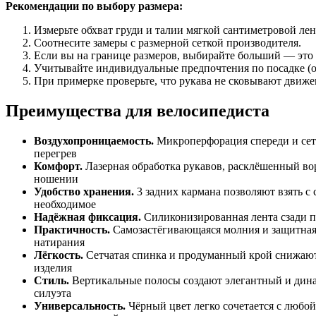
Рекомендации
по
выбору
размера:
Измерьте
обхват
груди
и
талии
мягкой
сантиметровой
лен
Соотнесите
замеры
с
размерной
сеткой
производителя.
Если
вы
на
границе
размеров,
выбирайте
больший
— это
Учитывайте
индивидуальные
предпочтения
по
посадке
(
При
примерке
проверьте,
что
рукава
не
сковывают
движе
Преимущества
для
велосипедиста
Воздухопроницаемость.
Микроперфорация
спереди
и
сет
перегрев
Комфорт.
Лазерная
обработка
рукавов,
расклёшенный
во
ношении
Удобство
хранения.
3
задних
кармана
позволяют
взять
с
необходимое
Надёжная
фиксация.
Силиконизированная
лента
сзади
п
Практичность.
Самозастёгивающаяся
молния
и
защитна
натирания
Лёгкость.
Сетчатая
спинка
и
продуманный
крой
снижаю
изделия
Стиль.
Вертикальные
полосы
создают
элегантный
и
дин
силуэта
Универсальность.
Чёрный
цвет
легко
сочетается
с
любой