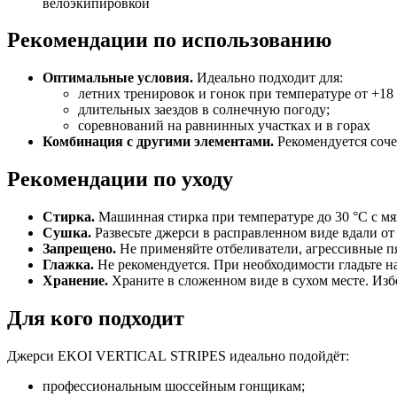
велоэкипировкой
Рекомендации
по
использованию
Оптимальные
условия.
Идеально
подходит
для:
летних
тренировок
и
гонок
при
температуре
от
+18
длительных
заездов
в
солнечную
погоду;
соревнований
на
равнинных
участках
и
в
горах
Комбинация
с
другими
элементами.
Рекомендуется
соче
Рекомендации
по
уходу
Стирка.
Машинная
стирка
при
температуре
до
30
°C
с
мя
Сушка.
Развесьте
джерси
в
расправленном
виде
вдали
от
Запрещено.
Не
применяйте
отбеливатели,
агрессивные
п
Глажка.
Не
рекомендуется.
При
необходимости
гладьте
н
Хранение.
Храните
в
сложенном
виде
в
сухом
месте.
Изб
Для
кого
подходит
Джерси
EKOI
VERTICAL
STRIPES
идеально
подойдёт:
профессиональным
шоссейным
гонщикам;