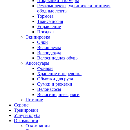
Покрышки и камеры
Ремкомплекты, удлинители ниппеля,
ободные ленты
Тормоза
Трансмиссия
Управление
Посадка
Экипировка
Очки
Велошлемы
Велоодежда
Велосипедная обувь
Акссесуары
Фонари
Хранение и перевозка
Обмотки для руля
Сумки и рюкзаки
Велонасосы
Велосипедные фляги
Питание
Сервис
Тренировки
Услуги клуба
О компании
О компании