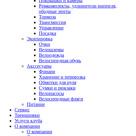
Покрышки и камеры
Ремкомплекты, удлинители ниппеля,
ободные ленты
Тормоза
Трансмиссия
Управление
Посадка
Экипировка
Очки
Велошлемы
Велоодежда
Велосипедная обувь
Акссесуары
Фонари
Хранение и перевозка
Обмотки для руля
Сумки и рюкзаки
Велонасосы
Велосипедные фляги
Питание
Сервис
Тренировки
Услуги клуба
О компании
О компании