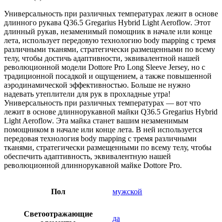
Универсальность при различных температурах лежит в основе
длинного рукава Q36.5 Gregarius Hybrid Light Aeroflow. Этот
длинный рукав, незаменимый помощник в начале или конце
лета, использует передовую технологию body mapping с тремя
различными тканями, стратегически размещенными по всему
телу, чтобы достичь адаптивности, эквивалентной нашей
революционной модели Dottore Pro Long Sleeve Jersey, но с
традиционной посадкой и ощущением, а также повышенной
аэродинамической эффективностью. Больше не нужно
надевать утеплители для рук в прохладные утра!
Универсальность при различных температурах — вот что
лежит в основе длиннорукавной майки Q36.5 Gregarius Hybrid
Light Aeroflow. Эта майка станет вашим незаменимым
помощником в начале или конце лета. В ней используется
передовая технология body mapping с тремя различными
тканями, стратегически размещенными по всему телу, чтобы
обеспечить адаптивность, эквивалентную нашей
революционной длиннорукавной майке Dottore Pro.
Пол
мужской
Светоотражающие
да