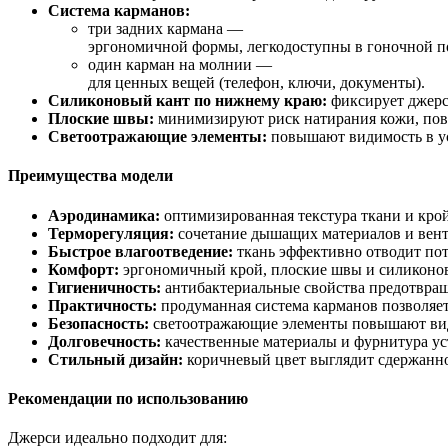
Система
карманов:
три
задних
кармана
—
эргономичной
формы,
легкодоступны
в
гоночной
п
один
карман
на
молнии
—
для
ценных
вещей
(телефон,
ключи,
документы).
Силиконовый
кант
по
нижнему
краю:
фиксирует
джер
Плоские
швы:
минимизируют
риск
натирания
кожи,
по
Светоотражающие
элементы:
повышают
видимость
в
у
Преимущества
модели
Аэродинамика:
оптимизированная
текстура
ткани
и
кро
Терморегуляция:
сочетание
дышащих
материалов
и
вен
Быстрое
влагоотведение:
ткань
эффективно
отводит
по
Комфорт:
эргономичный
крой,
плоские
швы
и
силиконо
Гигиеничность:
антибактериальные
свойства
предотвра
Практичность:
продуманная
система
карманов
позволяе
Безопасность:
светоотражающие
элементы
повышают
ви
Долговечность:
качественные
материалы
и
фурнитура
ус
Стильный
дизайн:
коричневый
цвет
выглядит
сдержанн
Рекомендации
по
использованию
Джерси
идеально
подходит
для: