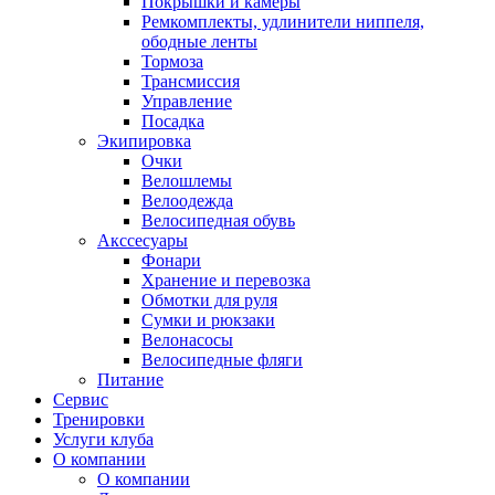
Покрышки и камеры
Ремкомплекты, удлинители ниппеля,
ободные ленты
Тормоза
Трансмиссия
Управление
Посадка
Экипировка
Очки
Велошлемы
Велоодежда
Велосипедная обувь
Акссесуары
Фонари
Хранение и перевозка
Обмотки для руля
Сумки и рюкзаки
Велонасосы
Велосипедные фляги
Питание
Сервис
Тренировки
Услуги клуба
О компании
О компании