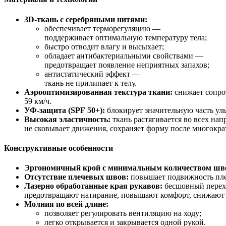
3D‑ткань
с
серебряными
нитями:
обеспечивает
терморегуляцию
—
поддерживает
оптимальную
температуру
тела;
быстро
отводит
влагу
и
высыхает;
обладает
антибактериальными
свойствами
—
предотвращает
появление
неприятных
запахов;
антистатический
эффект
—
ткань
не
прилипает
к
телу.
Аэрооптимизированная
текстура
ткани:
снижает
сопро
59
км/ч.
УФ‑защита
(SPF
50+):
блокирует
значительную
часть
уль
Высокая
эластичность:
ткань
растягивается
во
всех
напр
не
сковывает
движения,
сохраняет
форму
после
многокра
Конструктивные
особенности
Эргономичный
крой
с
минимальным
количеством
шв
Отсутствие
плечевых
швов:
повышает
подвижность
пл
Лазерно
обработанные
края
рукавов:
бесшовный
перех
предотвращают
натирание,
повышают
комфорт,
снижают
Молния
по
всей
длине:
позволяет
регулировать
вентиляцию
на
ходу;
легко
открывается
и
закрывается
одной
рукой.