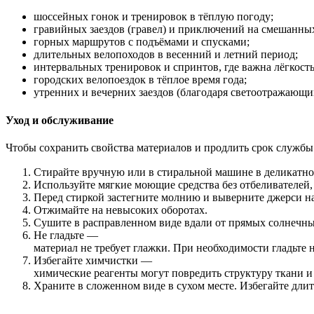
шоссейных
гонок
и
тренировок
в
тёплую
погоду;
гравийных
заездов
(гравел)
и
приключений
на
смешанны
горных
маршрутов
с
подъёмами
и
спусками;
длительных
велопоходов
в
весенний
и
летний
период;
интервальных
тренировок
и
спринтов,
где
важна
лёгкост
городских
велопоездок
в
тёплое
время
года;
утренних
и
вечерних
заездов
(благодаря
светоотражающ
Уход
и
обслуживание
Чтобы
сохранить
свойства
материалов
и
продлить
срок
службы
Стирайте
вручную
или
в
стиральной
машине
в
деликатн
Используйте
мягкие
моющие
средства
без
отбеливателей,
Перед
стиркой
застегните
молнию
и
выверните
джерси
на
Отжимайте
на
невысоких
оборотах.
Сушите
в
расправленном
виде
вдали
от
прямых
солнечн
Не
гладьте
—
материал
не
требует
глажки.
При
необходимости
гладьте
н
Избегайте
химчистки
—
химические
реагенты
могут
повредить
структуру
ткани
и
Храните
в
сложенном
виде
в
сухом
месте.
Избегайте
длит