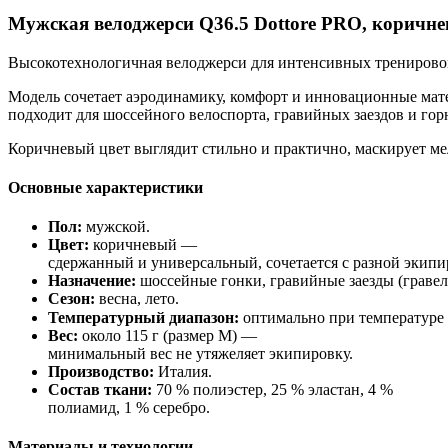
Мужская
велоджерси
Q36.5
Dottore
PRO,
коричне
Высокотехнологичная
велоджерси
для
интенсивных
тренирово
Модель
сочетает
аэродинамику,
комфорт
и
инновационные
мат
подходит
для
шоссейного
велоспорта,
гравийных
заездов
и
гор
Коричневый
цвет
выглядит
стильно
и
практично,
маскирует
ме
Основные
характеристики
Пол:
мужской.
Цвет:
коричневый
—
сдержанный
и
универсальный,
сочетается
с
разной
экипи
Назначение:
шоссейные
гонки,
гравийные
заезды
(гравел
Сезон:
весна,
лето.
Температурный
диапазон:
оптимально
при
температуре
Вес:
около
115
г
(размер
M)
—
минимальный
вес
не
утяжеляет
экипировку.
Производство:
Италия.
Состав
ткани:
70
% полиэстер,
25
% эластан,
4
%
полиамид,
1
% серебро.
Материалы
и
технологии