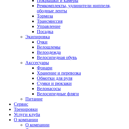
Покрышки и камеры
Ремкомплекты, удлинители ниппеля,
ободные ленты
Тормоза
Трансмиссия
Управление
Посадка
Экипировка
Очки
Велошлемы
Велоодежда
Велосипедная обувь
Акссесуары
Фонари
Хранение и перевозка
Обмотки для руля
Сумки и рюкзаки
Велонасосы
Велосипедные фляги
Питание
Сервис
Тренировки
Услуги клуба
О компании
О компании