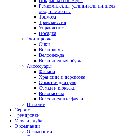
Покрышки и камеры
Ремкомплекты, удлинители ниппеля,
ободные ленты
Тормоза
Трансмиссия
Управление
Посадка
Экипировка
Очки
Велошлемы
Велоодежда
Велосипедная обувь
Акссесуары
Фонари
Хранение и перевозка
Обмотки для руля
Сумки и рюкзаки
Велонасосы
Велосипедные фляги
Питание
Сервис
Тренировки
Услуги клуба
О компании
О компании