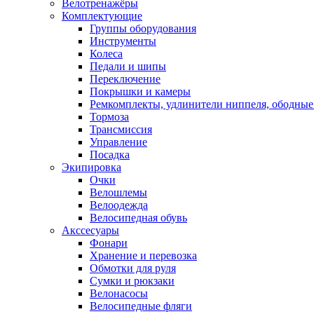
Велотренажёры
Комплектующие
Группы оборудования
Инструменты
Колеса
Педали и шипы
Переключение
Покрышки и камеры
Ремкомплекты, удлинители ниппеля, ободные
Тормоза
Трансмиссия
Управление
Посадка
Экипировка
Очки
Велошлемы
Велоодежда
Велосипедная обувь
Акссесуары
Фонари
Хранение и перевозка
Обмотки для руля
Сумки и рюкзаки
Велонасосы
Велосипедные фляги