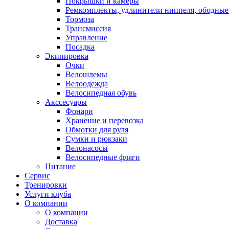
Покрышки и камеры
Ремкомплекты, удлинители ниппеля, ободные
Тормоза
Трансмиссия
Управление
Посадка
Экипировка
Очки
Велошлемы
Велоодежда
Велосипедная обувь
Акссесуары
Фонари
Хранение и перевозка
Обмотки для руля
Сумки и рюкзаки
Велонасосы
Велосипедные фляги
Питание
Сервис
Тренировки
Услуги клуба
О компании
О компании
Доставка