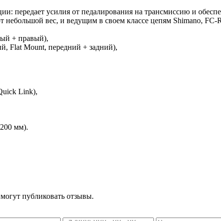
 передает усилия от педалирования на трансмиссию и обеспеч
ебольшой вес, и ведущим в своем классе цепям Shimano, FC-R9
ый + правый),
, Flat Mount, передний + задний),
uick Link),
200 мм).
 могут публиковать отзывы.