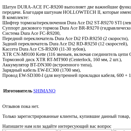
Шатун DURA-ACE FC-R9200 выполняет две важнейшие функции:
передачи. Благодаря шатунам HOLLOWTECH II, которые имеют н
В комплекте:
Шифтер тормоза/переключения Dura Ace Di2 ST-R9270 STI (лев
Суппорт дискового тормоза Dura Ace BR-R9270 (гидравлический
Система Dura Ace FC-R9200,
Передний переключатель Dura Ace Di2 FD-R9250 (2 скорости),
Задний переключатель Dura Ace Di2 RD-R9250 (12 скоростей),
Кассета Dura Ace CS-R9200 (11-30 зубов),
XTR CN-M9100 Kette (116 звеньев, включая соединитель цепи Q
Тормозной диск XTR RT-MT900 (Centerlock, 160 мм, 2 шт.),
Аккумулятор BT-DN300 (встроенного типа),
Зарядный кабель EW-EC300 (1700 мм),
Провод EW-SD300-I (для внутренней прокладки кабеля, 600 + 1
Изготовитель
SHIMANO
Отзывов пока нет.
Только зарегистрированные клиенты, купившие данный товар,
Напишите нам или задайте интересующий вас вопрос