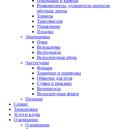
Покрышки и камеры
Ремкомплекты, удлинители ниппеля,
ободные ленты
Тормоза
Трансмиссия
Управление
Посадка
Экипировка
Очки
Велошлемы
Велоодежда
Велосипедная обувь
Акссесуары
Фонари
Хранение и перевозка
Обмотки для руля
Сумки и рюкзаки
Велонасосы
Велосипедные фляги
Питание
Сервис
Тренировки
Услуги клуба
О компании
О компании