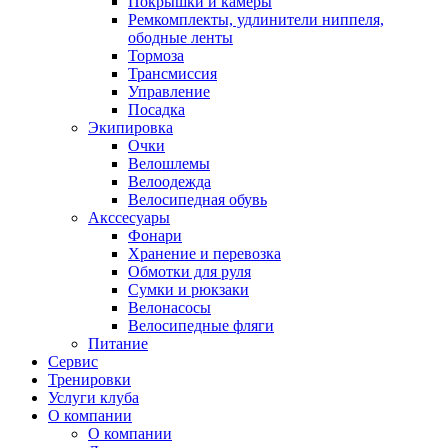
Покрышки и камеры
Ремкомплекты, удлинители ниппеля,
ободные ленты
Тормоза
Трансмиссия
Управление
Посадка
Экипировка
Очки
Велошлемы
Велоодежда
Велосипедная обувь
Акссесуары
Фонари
Хранение и перевозка
Обмотки для руля
Сумки и рюкзаки
Велонасосы
Велосипедные фляги
Питание
Сервис
Тренировки
Услуги клуба
О компании
О компании