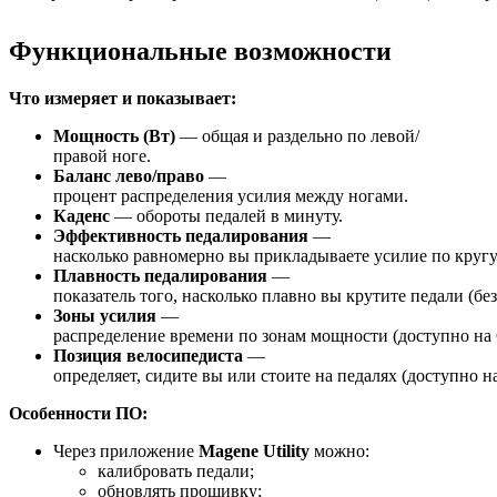
Функциональные
возможности
Что
измеряет
и
показывает:
Мощность
(Вт)
— общая
и
раздельно
по
левой/
правой
ноге.
Баланс
лево/право
—
процент
распределения
усилия
между
ногами.
Каденс
— обороты
педалей
в
минуту.
Эффективность
педалирования
—
насколько
равномерно
вы
прикладываете
усилие
по
кругу
Плавность
педалирования
—
показатель
того,
насколько
плавно
вы
крутите
педали
(без
Зоны
усилия
—
распределение
времени
по
зонам
мощности
(доступно
на
Позиция
велосипедиста
—
определяет,
сидите
вы
или
стоите
на
педалях
(доступно
н
Особенности
ПО:
Через
приложение
Magene
Utility
можно:
калибровать
педали;
обновлять
прошивку;