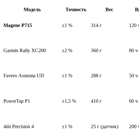
Модель
Точность
Вес
В
Magene
P715
±1
%
314
г
120
Garmin
Rally
XC200
±2
%
360
г
80
ч
Favero
Assioma
UD
±1
%
288
г
50
ч
PowerTap
P1
±1,5
%
410
г
60
ч
4iiii
Precision
4
±1
%
25
г
(датчик)
200