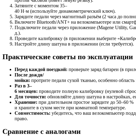
против
часовой
(имеет
левую
резьбу).
Затяните
с
моментом
35–
40
Н·м
(используйте
динамометрический
ключ).
Зарядите
педали
через
магнитный
разъём
(2
часа
до
полно
Включите
Bluetooth/ANT+
на
велокомпьютере
или
смартф
Подключите
педали
через
приложение
(Magene
Utility,
Gar
д.).
Проведите
калибровку
(в
приложении
выберите
«Калибр
Настройте
длину
шатуна
в
приложении
(если
требуется).
Практические
советы
по
эксплуатации
Перед
каждой
поездкой:
проверьте
заряд
батареи
(в
прил
После
дождя/
мойки:
протрите
педали
сухой
тканью,
особенно
область
Раз
в
3–
6
месяцев:
проводите
полную
калибровку
(нулевой
сброс
Для
точности:
обновляйте
длину
шатуна
в
настройках,
е
Хранение:
при
длительном
простое
зарядите
до
50–60
%
и
храните
в
сухом
месте
при
комнатной
температуре.
Совместимость:
убедитесь,
что
ваш
велокомпьютер
подд
право.
Сравнение
с
аналогами