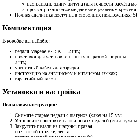
настраивать
длину
шатуна
(для
точности
расчёта
мо
просматривать
базовые
данные
в
реальном
времени
Полная
аналитика
доступна
в
сторонних
приложениях:
S
Комплектация
В
коробке
вы
найдёте:
педали
Magene
P715K
— 2
шт.;
проставки
для
установки
на
шатуны
разной
ширины
—
2
шт.;
магнитный
кабель
для
зарядки;
инструкцию
на
английском
и
китайском
языках;
гарантийный
талон.
Установка
и
настройка
Пошаговая
инструкция:
Снимите
старые
педали
с
шатунов
(ключ
на
15
мм).
Установите
проставки
на
оси
новых
педалей
(если
нужны
Закрутите
педали
на
шатуны:
правая
—
по
часовой
стрелке,
левая
—