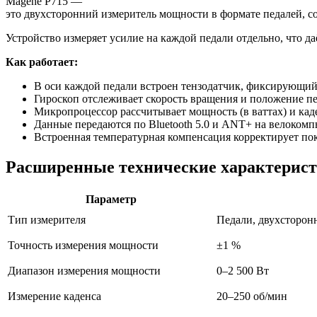
Magene
P715
—
это
двухсторонний
измеритель
мощности
в
формате
педалей,
с
Устройство
измеряет
усилие
на
каждой
педали
отдельно,
что
да
Как
работает:
В
оси
каждой
педали
встроен
тензодатчик,
фиксирующи
Гироскоп
отслеживает
скорость
вращения
и
положение
пе
Микропроцессор
рассчитывает
мощность
(в
ваттах)
и
кад
Данные
передаются
по
Bluetooth
5.0
и
ANT+
на
велокомп
Встроенная
температурная
компенсация
корректирует
пок
Расширенные
технические
характерис
Параметр
Тип
измерителя
Педали,
двухсторон
Точность
измерения
мощности
±1
%
Диапазон
измерения
мощности
0–2
500
Вт
Измерение
каденса
20–250
об/мин