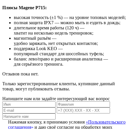
Плюсы
Magene
P715:
высокая
точность
(±1
%) — на
уровне
топовых
моделей;
полная
защита
IPX7
— можно
мыть
и
ездить
в
дождь;
длительное
время
работы
(120
ч)
—
хватит
на
несколько
недель
тренировок;
магнитный
разъём
—
удобно
заряжать,
нет
открытых
контактов;
поддержка
Look
KEO
—
популярный
стандарт
для
шоссейных
туфель;
баланс
лево/право
и
расширенная
аналитика
—
для
серьёзного
тренинга.
Отзывов пока нет.
Только зарегистрированные клиенты, купившие данный
товар, могут публиковать отзывы.
Напишите нам или задайте интересующий вас вопрос
Нажимая кнопку, я принимаю условия
«Пользовательского
соглашения»
и даю своё согласие на обработку моих