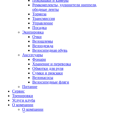
Покрышки и камеры
Ремкомплекты, удлинители ниппеля,
ободные ленты
Тормоза
Трансмиссия
Управление
Посадка
Экипировка
Очки
Велошлемы
Велоодежда
Велосипедная обувь
Акссесуары
Фонари
Хранение и перевозка
Обмотки для руля
Сумки и рюкзаки
Велонасосы
Велосипедные фляги
Питание
Сервис
Тренировки
Услуги клуба
О компании
О компании