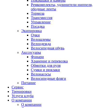
Покрышки и камеры
Ремкомплекты, удлинители ниппеля,
ободные ленты
Тормоза
Трансмиссия
Управление
Посадка
Экипировка
Очки
Велошлемы
Велоодежда
Велосипедная обувь
Акссесуары
Фонари
Хранение и перевозка
Обмотки для руля
Сумки и рюкзаки
Велонасосы
Велосипедные фляги
Питание
Сервис
Тренировки
Услуги клуба
О компании
О компании