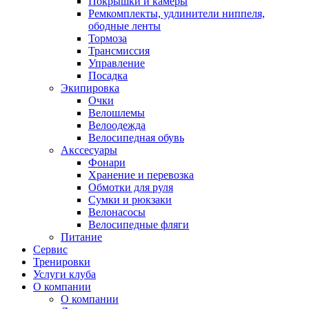
Покрышки и камеры
Ремкомплекты, удлинители ниппеля,
ободные ленты
Тормоза
Трансмиссия
Управление
Посадка
Экипировка
Очки
Велошлемы
Велоодежда
Велосипедная обувь
Акссесуары
Фонари
Хранение и перевозка
Обмотки для руля
Сумки и рюкзаки
Велонасосы
Велосипедные фляги
Питание
Сервис
Тренировки
Услуги клуба
О компании
О компании