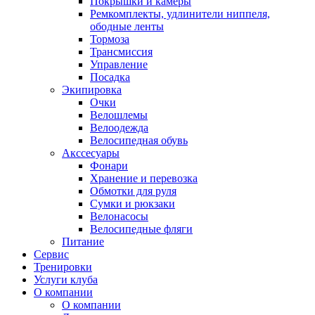
Покрышки и камеры
Ремкомплекты, удлинители ниппеля,
ободные ленты
Тормоза
Трансмиссия
Управление
Посадка
Экипировка
Очки
Велошлемы
Велоодежда
Велосипедная обувь
Акссесуары
Фонари
Хранение и перевозка
Обмотки для руля
Сумки и рюкзаки
Велонасосы
Велосипедные фляги
Питание
Сервис
Тренировки
Услуги клуба
О компании
О компании