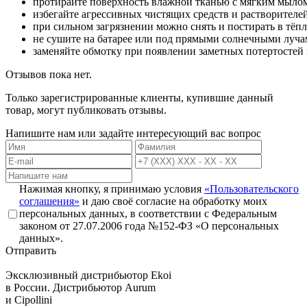
протирайте
поверхность
влажной
тканью
с
мягким
мыло
избегайте
агрессивных
чистящих
средств
и
растворителей
при
сильном
загрязнении
можно
снять
и
постирать
в
тёпл
не
сушите
на
батарее
или
под
прямыми
солнечными
луча
заменяйте
обмотку
при
появлении
заметных
потертостей
Отзывов пока нет.
Только зарегистрированные клиенты, купившие данный
товар, могут публиковать отзывы.
Напишите нам или задайте интересующий вас вопрос
Нажимая кнопку, я принимаю условия
«Пользовательского
соглашения»
и даю своё согласие на обработку моих
персональных данных, в соответствии с Федеральным
законом от 27.07.2006 года №152-ФЗ «О персональных
данных».
Отправить
Эксклюзивный дистрибьютор
Ekoi
в России. Дистрибьютор
Aurum
и
Cipollini