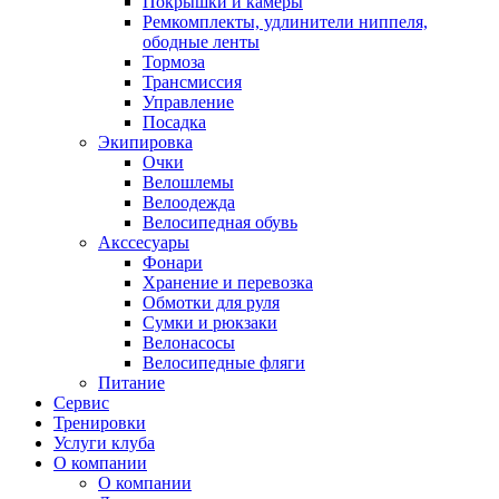
Покрышки и камеры
Ремкомплекты, удлинители ниппеля,
ободные ленты
Тормоза
Трансмиссия
Управление
Посадка
Экипировка
Очки
Велошлемы
Велоодежда
Велосипедная обувь
Акссесуары
Фонари
Хранение и перевозка
Обмотки для руля
Сумки и рюкзаки
Велонасосы
Велосипедные фляги
Питание
Сервис
Тренировки
Услуги клуба
О компании
О компании