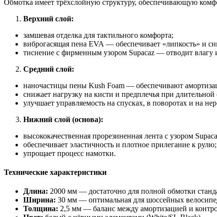
Обмотка
имеет
трёхслойную
структуру,
обеспечивающую
комф
Верхний
слой:
замшевая
отделка
для
тактильного
комфорта;
виброгасящая
пена
EVA
— обеспечивает
«липкость»
и
сн
тиснение
с
фирменным
узором
Supacaz
— отводит
влагу
Средний
слой:
наночастицы
пены
Kush
Foam
— обеспечивают
амортиза
снижает
нагрузку
на
кисти
и
предплечья
при
длительной
улучшает
управляемость
на
спусках,
в
поворотах
и
на
нер
Нижний
слой
(основа):
высококачественная
прорезиненная
лента
с
узором
Supaca
обеспечивает
эластичность
и
плотное
прилегание
к
рулю;
упрощает
процесс
намотки.
Технические
характеристики
Длина:
2000
мм
— достаточно
для
полной
обмотки
станд
Ширина:
30
мм
— оптимальная
для
шоссейных
велосипе
Толщина:
2,5
мм
— баланс
между
амортизацией
и
контр