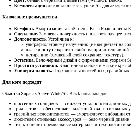
Цвет:
белый
с
чёрными
элементами
(White/SL
Black).
Комплектация:
две
вставные
заглушки
SL
для
аккуратно
Ключевые
преимущества
Комфорт.
Амортизация
за
счёт
пены
Kush
Foam
и
пены
E
Сцепление.
Замшевая
поверхность
и
влагоотводящее
тис
Долговечность.
Устойчива
к:
ультрафиолетовому
излучению
(не
выцветает
на
сол
влаге
и
поту
(сохраняет
свойства
при
интенсивной
истиранию
(замшевый
слой
сохраняет
текстуру).
Эстетика.
Бело‑чёрный
дизайн
с
фирменными
узорами
Su
Простота
установки.
Эластичная
основа
и
мягкие
края
о
Универсальность.
Подходит
для
шоссейных,
гравийных
Для
кого
подходит
Обмотка
Supacaz
Suave
White/SL
Black
идеальна
для:
шоссейных
гонщиков
— снижает
усталость
на
длинных
д
триатлетов
— обеспечивает
надёжный
хват
во
влажных
у
гравийных
велосипедистов
— амортизирует
вибрации
от
любителей
стильных
аксессуаров
— бело‑чёрный
дизайн
тех,
кто
ценит
премиальные
материалы
и
технологии
в
ве