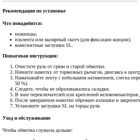
Рекомендации
по
установке
Что
понадобится:
ножницы;
изолента
или
малярный
скотч
(для
фиксации
концов);
комплектные
заглушки
SL.
Пошаговая
инструкция:
Очистите
руль
от
грязи
и
старой
обмотки.
Начните
намотку
от
тормозных
рычагов,
двигаясь
к
цент
Наматывайте
ленту
с
небольшим
натяжением,
слегка
пер
50
%).
Следите,
чтобы
не
образовывались
складки.
В
зоне
переключателей
или
креплений
велокомпьютеров
После
завершения
намотки
обрежьте
излишки
и
закрепит
Установите
заглушки
SL
на
торцы
руля.
Уход
и
обслуживание
Чтобы
обмотка
служила
дольше: