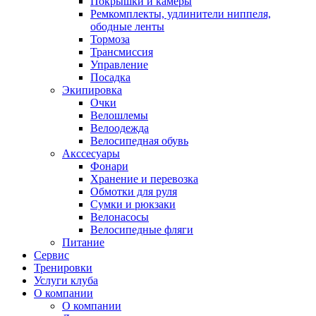
Покрышки и камеры
Ремкомплекты, удлинители ниппеля,
ободные ленты
Тормоза
Трансмиссия
Управление
Посадка
Экипировка
Очки
Велошлемы
Велоодежда
Велосипедная обувь
Акссесуары
Фонари
Хранение и перевозка
Обмотки для руля
Сумки и рюкзаки
Велонасосы
Велосипедные фляги
Питание
Сервис
Тренировки
Услуги клуба
О компании
О компании