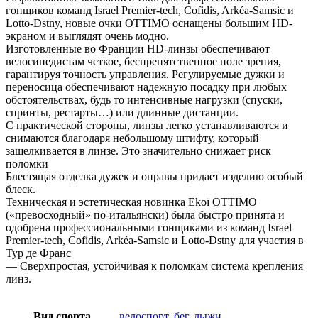
гонщиков команд Israel Premier-tech, Cofidis, Arkéa-Samsic и
Lotto-Dstny, новые очки OTTIMO оснащены большим HD-
экраном и выглядят очень модно.
Изготовленные во Франции HD-линзы обеспечивают
велосипедистам четкое, беспрепятственное поле зрения,
гарантируя точность управления. Регулируемые дужки и
переносица обеспечивают надежную посадку при любых
обстоятельствах, будь то интенсивные нагрузки (спуски,
спринты, рестарты…) или длинные дистанции.
С практической стороны, линзы легко устанавливаются и
снимаются благодаря небольшому штифту, который
защелкивается в линзе. Это значительно снижает риск
поломки
Блестящая отделка дужек и оправы придает изделию особый
блеск.
Техническая и эстетическая новинка Ekoï OTTIMO
(«превосходный» по-итальянски) была быстро принята и
одобрена профессиональными гонщиками из команд Israel
Premier-tech, Cofidis, Arkéa-Samsic и Lotto-Dstny для участия в
Тур де Франс
— Сверхпростая, устойчивая к поломкам система крепления
линз.
Вид спорта
велоспорт, бег, лыжи