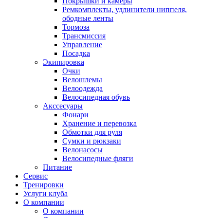
Покрышки и камеры
Ремкомплекты, удлинители ниппеля,
ободные ленты
Тормоза
Трансмиссия
Управление
Посадка
Экипировка
Очки
Велошлемы
Велоодежда
Велосипедная обувь
Акссесуары
Фонари
Хранение и перевозка
Обмотки для руля
Сумки и рюкзаки
Велонасосы
Велосипедные фляги
Питание
Сервис
Тренировки
Услуги клуба
О компании
О компании