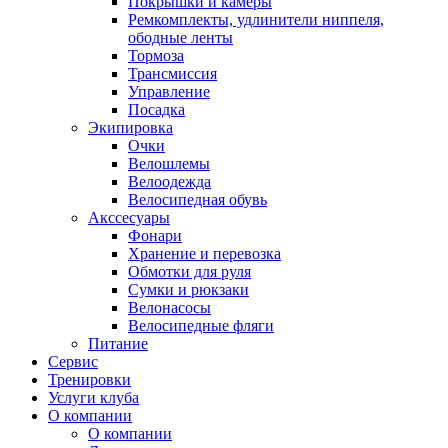
Покрышки и камеры
Ремкомплекты, удлинители ниппеля,
ободные ленты
Тормоза
Трансмиссия
Управление
Посадка
Экипировка
Очки
Велошлемы
Велоодежда
Велосипедная обувь
Акссесуары
Фонари
Хранение и перевозка
Обмотки для руля
Сумки и рюкзаки
Велонасосы
Велосипедные фляги
Питание
Сервис
Тренировки
Услуги клуба
О компании
О компании