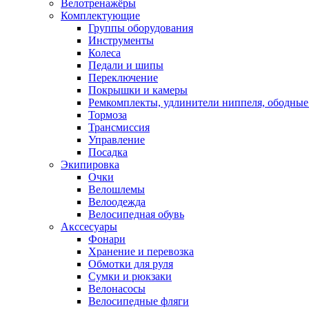
Велотренажёры
Комплектующие
Группы оборудования
Инструменты
Колеса
Педали и шипы
Переключение
Покрышки и камеры
Ремкомплекты, удлинители ниппеля, ободные
Тормоза
Трансмиссия
Управление
Посадка
Экипировка
Очки
Велошлемы
Велоодежда
Велосипедная обувь
Акссесуары
Фонари
Хранение и перевозка
Обмотки для руля
Сумки и рюкзаки
Велонасосы
Велосипедные фляги