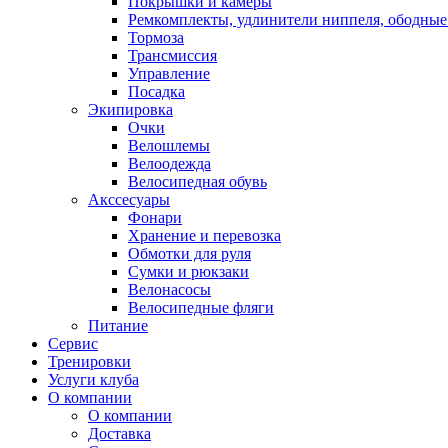
Покрышки и камеры
Ремкомплекты, удлинители ниппеля, ободные
Тормоза
Трансмиссия
Управление
Посадка
Экипировка
Очки
Велошлемы
Велоодежда
Велосипедная обувь
Акссесуары
Фонари
Хранение и перевозка
Обмотки для руля
Сумки и рюкзаки
Велонасосы
Велосипедные фляги
Питание
Сервис
Тренировки
Услуги клуба
О компании
О компании
Доставка