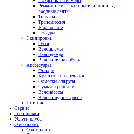
Покрышки и камеры
Ремкомплекты, удлинители ниппеля,
ободные ленты
Тормоза
Трансмиссия
Управление
Посадка
Экипировка
Очки
Велошлемы
Велоодежда
Велосипедная обувь
Акссесуары
Фонари
Хранение и перевозка
Обмотки для руля
Сумки и рюкзаки
Велонасосы
Велосипедные фляги
Питание
Сервис
Тренировки
Услуги клуба
О компании
О компании