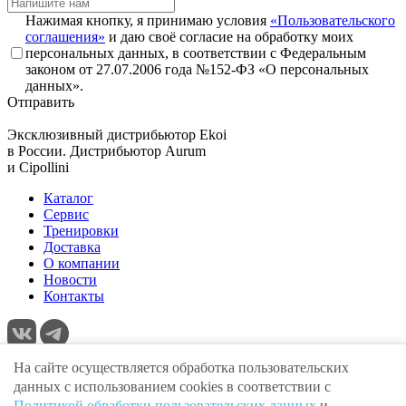
Нажимая кнопку, я принимаю условия
«Пользовательского
соглашения»
и даю своё согласие на обработку моих
персональных данных, в соответствии с Федеральным
законом от 27.07.2006 года №152-ФЗ «О персональных
данных».
Отправить
Эксклюзивный дистрибьютор
Ekoi
в России. Дистрибьютор
Aurum
и
Cipollini
Каталог
Сервис
Тренировки
Доставка
О компании
Новости
Контакты
Адрес:
г. Москва , ул. Крылатская, 10
На сайте осуществляется обработка пользовательских
E-mail:
info@volgaunion.com
данных с использованием cookies в соответствии с
Телефон:
+7 (495) 279-25-00
Политикой обработки пользовательских данных
и