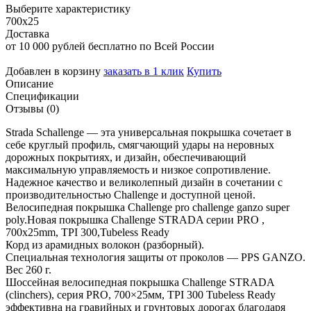
Выберите характеристику
700х25
Доставка
от 10 000 рублей бесплатно по Всей России
Добавлен в корзину
заказать в 1 клик
Купить
Описание
Спецификации
Отзывы (0)
Strada Schallenge — эта универсальная покрышка сочетает в
себе круглый профиль, смягчающий удары на неровных
дорожных покрытиях, и дизайн, обеспечивающий
максимальную управляемость и низкое сопротивление.
Надежное качество и великолепный дизайн в сочетании с
производительностью Challenge и доступной ценой.
Велосипедная покрышка Challenge pro challenge ganzo super
poly.Новая покрышка Challenge STRADA серии PRO ,
700x25mm, TPI 300,Tubeless Ready
Корд из арамидных волокон (разборный).
Специальная технология защиты от проколов — PPS GANZO.
Вес 260 г.
Шоссейная велосипедная покрышка Challenge STRADA
(clinchers), серия PRO, 700×25мм, TPI 300 Tubeless Ready
эффективна на гравийных и грунтовых дорогах благодаря