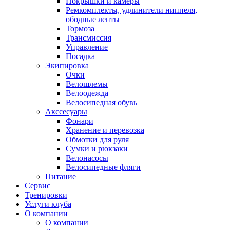
Покрышки и камеры
Ремкомплекты, удлинители ниппеля,
ободные ленты
Тормоза
Трансмиссия
Управление
Посадка
Экипировка
Очки
Велошлемы
Велоодежда
Велосипедная обувь
Акссесуары
Фонари
Хранение и перевозка
Обмотки для руля
Сумки и рюкзаки
Велонасосы
Велосипедные фляги
Питание
Сервис
Тренировки
Услуги клуба
О компании
О компании