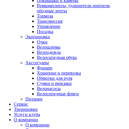
Покрышки и камеры
Ремкомплекты, удлинители ниппеля,
ободные ленты
Тормоза
Трансмиссия
Управление
Посадка
Экипировка
Очки
Велошлемы
Велоодежда
Велосипедная обувь
Акссесуары
Фонари
Хранение и перевозка
Обмотки для руля
Сумки и рюкзаки
Велонасосы
Велосипедные фляги
Питание
Сервис
Тренировки
Услуги клуба
О компании
О компании