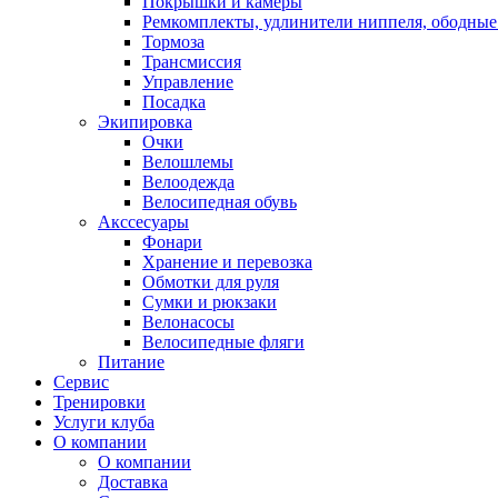
Покрышки и камеры
Ремкомплекты, удлинители ниппеля, ободные
Тормоза
Трансмиссия
Управление
Посадка
Экипировка
Очки
Велошлемы
Велоодежда
Велосипедная обувь
Акссесуары
Фонари
Хранение и перевозка
Обмотки для руля
Сумки и рюкзаки
Велонасосы
Велосипедные фляги
Питание
Сервис
Тренировки
Услуги клуба
О компании
О компании
Доставка