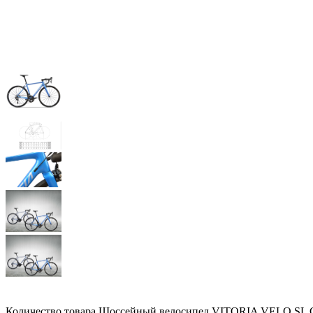
Количество товара Шоссейный велосипед VITORIA VELO SL C