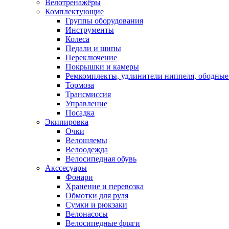
Велотренажёры
Комплектующие
Группы оборудования
Инструменты
Колеса
Педали и шипы
Переключение
Покрышки и камеры
Ремкомплекты, удлинители ниппеля, ободные
Тормоза
Трансмиссия
Управление
Посадка
Экипировка
Очки
Велошлемы
Велоодежда
Велосипедная обувь
Акссесуары
Фонари
Хранение и перевозка
Обмотки для руля
Сумки и рюкзаки
Велонасосы
Велосипедные фляги