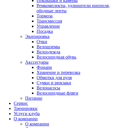
Покрышки и камеры
Ремкомплекты, удлинители ниппеля,
ободные ленты
Тормоза
Трансмиссия
Управление
Посадка
Экипировка
Очки
Велошлемы
Велоодежда
Велосипедная обувь
Акссесуары
Фонари
Хранение и перевозка
Обмотки для руля
Сумки и рюкзаки
Велонасосы
Велосипедные фляги
Питание
Сервис
Тренировки
Услуги клуба
О компании
О компании