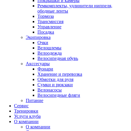
Покрышки и камеры
Ремкомплекты, удлинители ниппеля,
ободные ленты
Тормоза
Трансмиссия
Управление
Посадка
Экипировка
Очки
Велошлемы
Велоодежда
Велосипедная обувь
Акссесуары
Фонари
Хранение и перевозка
Обмотки для руля
Сумки и рюкзаки
Велонасосы
Велосипедные фляги
Питание
Сервис
Тренировки
Услуги клуба
О компании
О компании