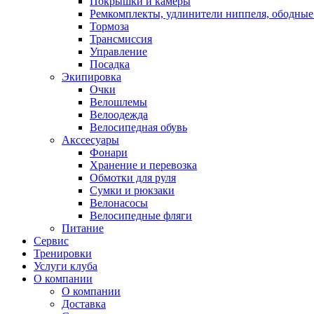
Покрышки и камеры
Ремкомплекты, удлинители ниппеля, ободные
Тормоза
Трансмиссия
Управление
Посадка
Экипировка
Очки
Велошлемы
Велоодежда
Велосипедная обувь
Акссесуары
Фонари
Хранение и перевозка
Обмотки для руля
Сумки и рюкзаки
Велонасосы
Велосипедные фляги
Питание
Сервис
Тренировки
Услуги клуба
О компании
О компании
Доставка