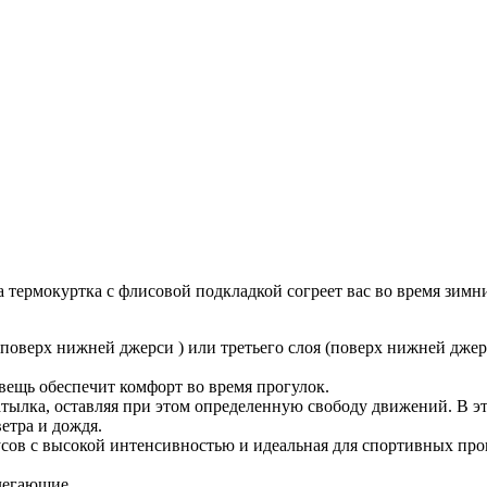
та термокуртка с флисовой подкладкой согреет вас во время зим
(поверх нижней джерси ) или третьего слоя (поверх нижней джерс
 вещь обеспечит комфорт во время прогулок.
ылка, оставляя при этом определенную свободу движений. В эт
етра и дождя.
адусов с высокой интенсивностью и идеальная для спортивных п
илегающие