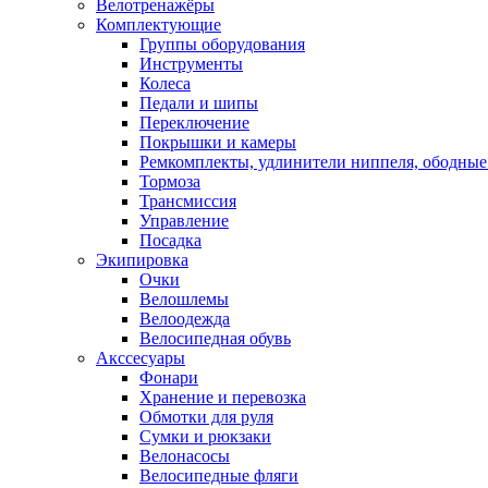
Велотренажёры
Комплектующие
Группы оборудования
Инструменты
Колеса
Педали и шипы
Переключение
Покрышки и камеры
Ремкомплекты, удлинители ниппеля, ободные
Тормоза
Трансмиссия
Управление
Посадка
Экипировка
Очки
Велошлемы
Велоодежда
Велосипедная обувь
Акссесуары
Фонари
Хранение и перевозка
Обмотки для руля
Сумки и рюкзаки
Велонасосы
Велосипедные фляги