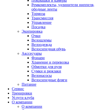
Покрышки и камеры
Ремкомплекты, удлинители ниппеля,
ободные ленты
Тормоза
Трансмиссия
Управление
Посадка
Экипировка
Очки
Велошлемы
Велоодежда
Велосипедная обувь
Акссесуары
Фонари
Хранение и перевозка
Обмотки для руля
Сумки и рюкзаки
Велонасосы
Велосипедные фляги
Питание
Сервис
Тренировки
Услуги клуба
О компании
О компании