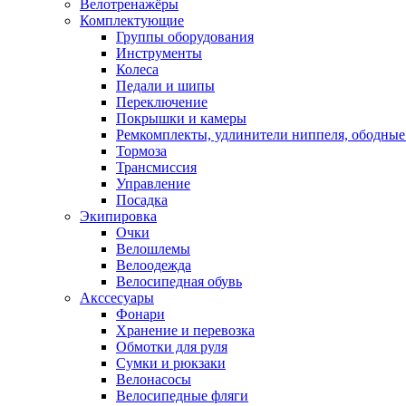
Велотренажёры
Комплектующие
Группы оборудования
Инструменты
Колеса
Педали и шипы
Переключение
Покрышки и камеры
Ремкомплекты, удлинители ниппеля, ободные
Тормоза
Трансмиссия
Управление
Посадка
Экипировка
Очки
Велошлемы
Велоодежда
Велосипедная обувь
Акссесуары
Фонари
Хранение и перевозка
Обмотки для руля
Сумки и рюкзаки
Велонасосы
Велосипедные фляги