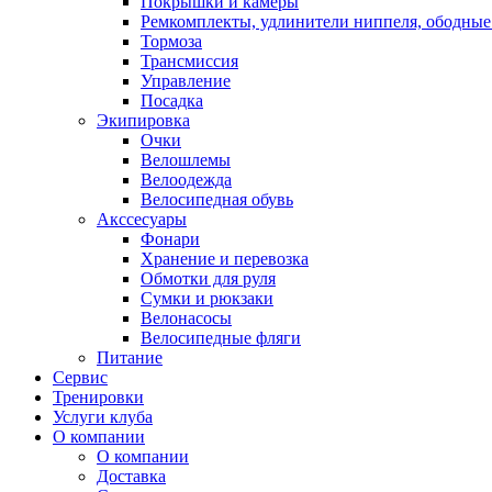
Покрышки и камеры
Ремкомплекты, удлинители ниппеля, ободные
Тормоза
Трансмиссия
Управление
Посадка
Экипировка
Очки
Велошлемы
Велоодежда
Велосипедная обувь
Акссесуары
Фонари
Хранение и перевозка
Обмотки для руля
Сумки и рюкзаки
Велонасосы
Велосипедные фляги
Питание
Сервис
Тренировки
Услуги клуба
О компании
О компании
Доставка