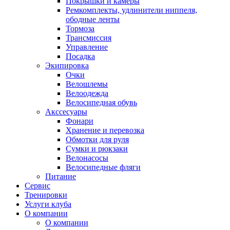
Покрышки и камеры
Ремкомплекты, удлинители ниппеля,
ободные ленты
Тормоза
Трансмиссия
Управление
Посадка
Экипировка
Очки
Велошлемы
Велоодежда
Велосипедная обувь
Акссесуары
Фонари
Хранение и перевозка
Обмотки для руля
Сумки и рюкзаки
Велонасосы
Велосипедные фляги
Питание
Сервис
Тренировки
Услуги клуба
О компании
О компании