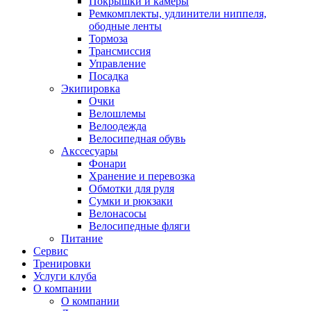
Покрышки и камеры
Ремкомплекты, удлинители ниппеля,
ободные ленты
Тормоза
Трансмиссия
Управление
Посадка
Экипировка
Очки
Велошлемы
Велоодежда
Велосипедная обувь
Акссесуары
Фонари
Хранение и перевозка
Обмотки для руля
Сумки и рюкзаки
Велонасосы
Велосипедные фляги
Питание
Сервис
Тренировки
Услуги клуба
О компании
О компании