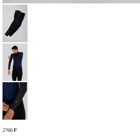
2700
₽