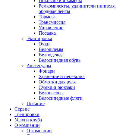
Покрышки и камеры
Ремкомплекты, удлинители ниппеля,
ободные ленты
Тормоза
Трансмиссия
Управление
Посадка
Экипировка
Очки
Велошлемы
Велоодежда
Велосипедная обувь
Акссесуары
Фонари
Хранение и перевозка
Обмотки для руля
Сумки и рюкзаки
Велонасосы
Велосипедные фляги
Питание
Сервис
Тренировки
Услуги клуба
О компании
О компании