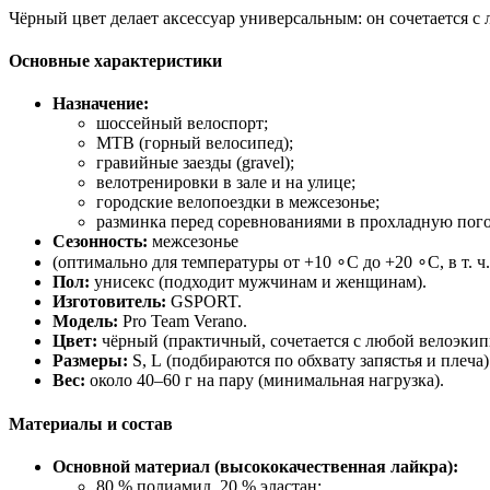
Чёрный
цвет
делает
аксессуар
универсальным:
он
сочетается
с
Основные
характеристики
Назначение:
шоссейный
велоспорт;
MTB
(горный
велосипед);
гравийные
заезды
(gravel);
велотренировки
в
зале
и
на
улице;
городские
велопоездки
в
межсезонье;
разминка
перед
соревнованиями
в
прохладную
пого
Сезонность:
межсезонье
(оптимально
для
температуры
от
+
10
∘
C
до
+
20
∘
C
,
в
т.
ч.
Пол:
унисекс
(подходит
мужчинам
и
женщинам).
Изготовитель:
GSPORT.
Модель:
Pro
Team
Verano.
Цвет:
чёрный
(практичный,
сочетается
с
любой
велоэкип
Размеры:
S,
L
(подбираются
по
обхвату
запястья
и
плеча)
Вес:
около
40–60
г
на
пару
(минимальная
нагрузка).
Материалы
и
состав
Основной
материал
(высококачественная
лайкра):
80
% полиамид,
20
% эластан;