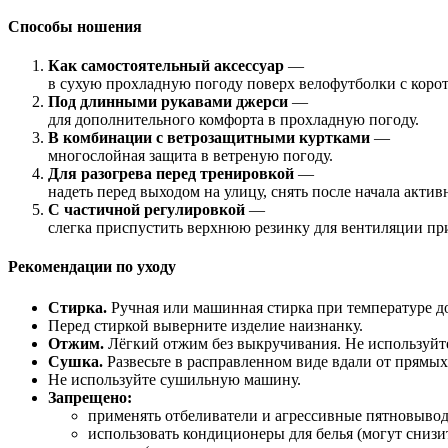
Способы
ношения
Как
самостоятельный
аксессуар
—
в
сухую
прохладную
погоду
поверх
велофутболки
с
коро
Под
длинными
рукавами
джерси
—
для
дополнительного
комфорта
в
прохладную
погоду.
В
комбинации
с
ветрозащитными
куртками
—
многослойная
защита
в
ветреную
погоду.
Для
разогрева
перед
тренировкой
—
надеть
перед
выходом
на
улицу,
снять
после
начала
активн
С
частичной
регулировкой
—
слегка
приспустить
верхнюю
резинку
для
вентиляции
пр
Рекомендации
по
уходу
Стирка.
Ручная
или
машинная
стирка
при
температуре
д
Перед
стиркой
выверните
изделие
наизнанку.
Отжим.
Лёгкий
отжим
без
выкручивания.
Не
используйт
Сушка.
Развесьте
в
расправленном
виде
вдали
от
прямых
Не
используйте
сушильную
машину.
Запрещено:
применять
отбеливатели
и
агрессивные
пятновывод
использовать
кондиционеры
для
белья
(могут
снизи