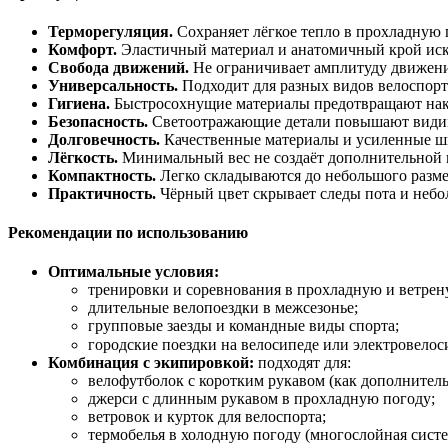
Терморегуляция.
Сохраняет
лёгкое
тепло
в
прохладную
Комфорт.
Эластичный
материал
и
анатомичный
крой
ис
Свобода
движений.
Не
ограничивает
амплитуду
движен
Универсальность.
Подходит
для
разных
видов
велоспорт
Гигиена.
Быстросохнущие
материалы
предотвращают
нак
Безопасность.
Светоотражающие
детали
повышают
види
Долговечность.
Качественные
материалы
и
усиленные
ш
Лёгкость.
Минимальный
вес
не
создаёт
дополнительной
Компактность.
Легко
складываются
до
небольшого
разме
Практичность.
Чёрный
цвет
скрывает
следы
пота
и
небо
Рекомендации
по
использованию
Оптимальные
условия:
тренировки
и
соревнования
в
прохладную
и
ветрен
длительные
велопоездки
в
межсезонье;
групповые
заезды
и
командные
виды
спорта;
городские
поездки
на
велосипеде
или
электровелос
Комбинация
с
экипировкой:
подходят
для:
велофутболок
с
коротким
рукавом
(как
дополнител
джерси
с
длинным
рукавом
в
прохладную
погоду;
ветровок
и
курток
для
велоспорта;
термобелья
в
холодную
погоду
(многослойная
систе