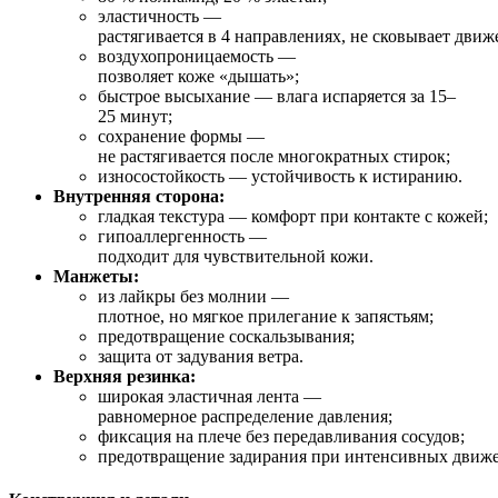
эластичность
—
растягивается
в
4
направлениях,
не
сковывает
движе
воздухопроницаемость
—
позволяет
коже
«дышать»;
быстрое
высыхание
— влага
испаряется
за
15–
25
минут;
сохранение
формы
—
не
растягивается
после
многократных
стирок;
износостойкость
— устойчивость
к
истиранию.
Внутренняя
сторона:
гладкая
текстура
— комфорт
при
контакте
с
кожей;
гипоаллергенность
—
подходит
для
чувствительной
кожи.
Манжеты:
из
лайкры
без
молнии
—
плотное,
но
мягкое
прилегание
к
запястьям;
предотвращение
соскальзывания;
защита
от
задувания
ветра.
Верхняя
резинка:
широкая
эластичная
лента
—
равномерное
распределение
давления;
фиксация
на
плече
без
передавливания
сосудов;
предотвращение
задирания
при
интенсивных
движе