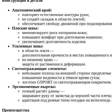
Конструкция
и
детали
Анатомический
крой:
повторяет
естественные
контуры
руки;
не
создаёт
складок
в
области
локтей;
обеспечивает
свободу
движений
при
педалировани
Плоские
швы:
минимизируют
риск
натирания
кожи;
повышают
комфорт
при
длительном
ношении;
увеличивают
долговечность
изделия.
Усиленные
зоны:
в
области
локтя
—
дополнительная
прочность
в
местах
повышенного
и
по
нижнему
краю
—
защита
от
растяжения
и
деформации.
Светоотражающие
элементы:
небольшие
полосы
на
внешней
стороне
предплечья
повышение
видимости
в
тёмное
время
суток;
логотип
GSPORT
со
светоотражающим
покрытием.
Эргономичные
вырезы:
точный
расчёт
длины
—
закрывают
руку
от
запястья
до
верхней
части
плеча;
адаптация
под
разные
типы
посадки
на
велосипеде.
Преимущества