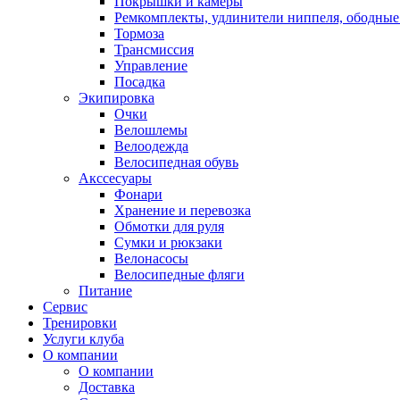
Покрышки и камеры
Ремкомплекты, удлинители ниппеля, ободные
Тормоза
Трансмиссия
Управление
Посадка
Экипировка
Очки
Велошлемы
Велоодежда
Велосипедная обувь
Акссесуары
Фонари
Хранение и перевозка
Обмотки для руля
Сумки и рюкзаки
Велонасосы
Велосипедные фляги
Питание
Сервис
Тренировки
Услуги клуба
О компании
О компании
Доставка