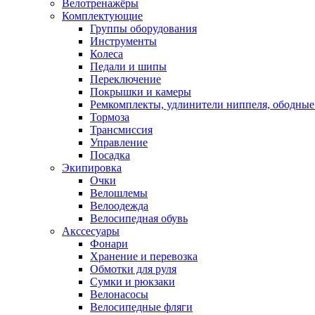
Велотренажёры
Комплектующие
Группы оборудования
Инструменты
Колеса
Педали и шипы
Переключение
Покрышки и камеры
Ремкомплекты, удлинители ниппеля, ободные
Тормоза
Трансмиссия
Управление
Посадка
Экипировка
Очки
Велошлемы
Велоодежда
Велосипедная обувь
Акссесуары
Фонари
Хранение и перевозка
Обмотки для руля
Сумки и рюкзаки
Велонасосы
Велосипедные фляги