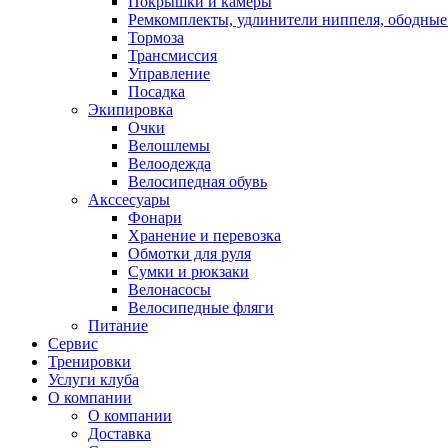
Покрышки и камеры
Ремкомплекты, удлинители ниппеля, ободные
Тормоза
Трансмиссия
Управление
Посадка
Экипировка
Очки
Велошлемы
Велоодежда
Велосипедная обувь
Акссесуары
Фонари
Хранение и перевозка
Обмотки для руля
Сумки и рюкзаки
Велонасосы
Велосипедные фляги
Питание
Сервис
Тренировки
Услуги клуба
О компании
О компании
Доставка