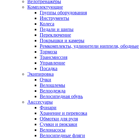
Велотренажёры
Комплектующие
Группы оборудования
Инструменты
Колеса
Педали и шипы
Переключение
Покрышки и камеры
Ремкомплекты, удлинители ниппеля, ободные
Тормоза
Трансмиссия
Управление
Посадка
Экипировка
Очки
Велошлемы
Велоодежда
Велосипедная обувь
Акссесуары
Фонари
Хранение и перевозка
Обмотки для руля
Сумки и рюкзаки
Велонасосы
Велосипедные фляги