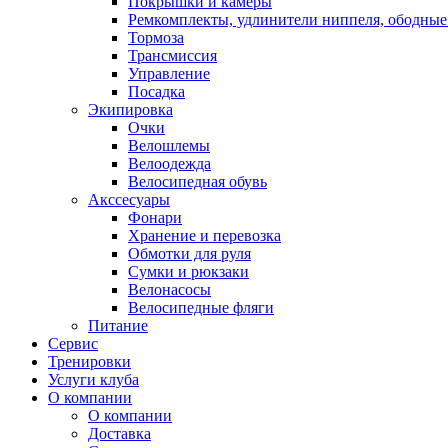
Покрышки и камеры
Ремкомплекты, удлинители ниппеля, ободные
Тормоза
Трансмиссия
Управление
Посадка
Экипировка
Очки
Велошлемы
Велоодежда
Велосипедная обувь
Акссесуары
Фонари
Хранение и перевозка
Обмотки для руля
Сумки и рюкзаки
Велонасосы
Велосипедные фляги
Питание
Сервис
Тренировки
Услуги клуба
О компании
О компании
Доставка