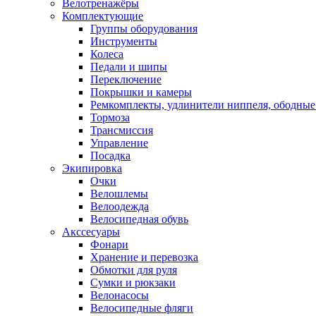
Велотренажёры
Комплектующие
Группы оборудования
Инструменты
Колеса
Педали и шипы
Переключение
Покрышки и камеры
Ремкомплекты, удлинители ниппеля, ободные
Тормоза
Трансмиссия
Управление
Посадка
Экипировка
Очки
Велошлемы
Велоодежда
Велосипедная обувь
Акссесуары
Фонари
Хранение и перевозка
Обмотки для руля
Сумки и рюкзаки
Велонасосы
Велосипедные фляги