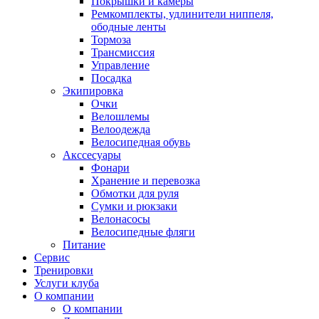
Покрышки и камеры
Ремкомплекты, удлинители ниппеля,
ободные ленты
Тормоза
Трансмиссия
Управление
Посадка
Экипировка
Очки
Велошлемы
Велоодежда
Велосипедная обувь
Акссесуары
Фонари
Хранение и перевозка
Обмотки для руля
Сумки и рюкзаки
Велонасосы
Велосипедные фляги
Питание
Сервис
Тренировки
Услуги клуба
О компании
О компании