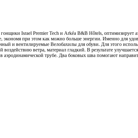
онщики Israel Premier Tech и Arkéa B&B Hôtels, оптимизирует 
ее, экономя при этом как можно больше энергии. Именно для у
ный и вентилируемые Велобахилы для обуви. Для этого использ
й воздействию ветра, материал гладкий. В результате улучшаетс
 в аэродинамической трубе. Два боковых шва помогают направи