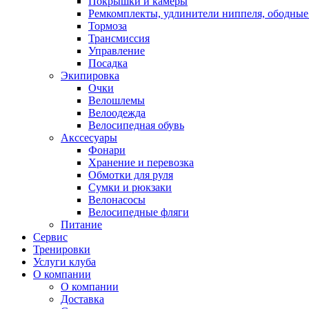
Покрышки и камеры
Ремкомплекты, удлинители ниппеля, ободные
Тормоза
Трансмиссия
Управление
Посадка
Экипировка
Очки
Велошлемы
Велоодежда
Велосипедная обувь
Акссесуары
Фонари
Хранение и перевозка
Обмотки для руля
Сумки и рюкзаки
Велонасосы
Велосипедные фляги
Питание
Сервис
Тренировки
Услуги клуба
О компании
О компании
Доставка