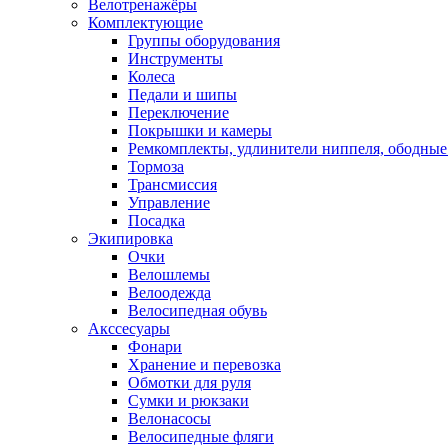
Велотренажёры
Комплектующие
Группы оборудования
Инструменты
Колеса
Педали и шипы
Переключение
Покрышки и камеры
Ремкомплекты, удлинители ниппеля, ободные
Тормоза
Трансмиссия
Управление
Посадка
Экипировка
Очки
Велошлемы
Велоодежда
Велосипедная обувь
Акссесуары
Фонари
Хранение и перевозка
Обмотки для руля
Сумки и рюкзаки
Велонасосы
Велосипедные фляги